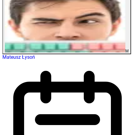
M
Mateusz Łysoń