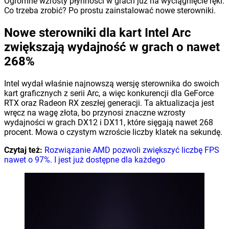
Ogromne wzrosty płynności w grach już na wyciągnięcie ręki.
Co trzeba zrobić? Po prostu zainstalować nowe sterowniki.
Nowe sterowniki dla kart Intel Arc
zwiększają wydajność w grach o nawet
268%
Intel wydał właśnie najnowszą wersję sterownika do swoich
kart graficznych z serii Arc, a więc konkurencji dla GeForce
RTX oraz Radeon RX zeszłej generacji. Ta aktualizacja jest
wręcz na wagę złota, bo przynosi znaczne wzrosty
wydajności w grach DX12 i DX11, które sięgają nawet 268
procent. Mowa o czystym wzroście liczby klatek na sekundę.
Czytaj też:
Rozwiązanie AMD pozwoli zwiększyć liczbę FPS
nawet o 97%. I jest już dostępne dla każdego