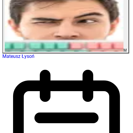
M
Mateusz Łysoń