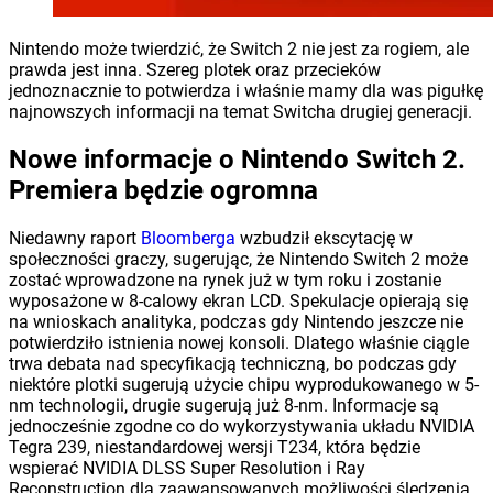
Nintendo może twierdzić, że Switch 2 nie jest za rogiem, ale
prawda jest inna. Szereg plotek oraz przecieków
jednoznacznie to potwierdza i właśnie mamy dla was pigułkę
najnowszych informacji na temat Switcha drugiej generacji.
Nowe informacje o Nintendo Switch 2.
Premiera będzie ogromna
Niedawny raport
Bloomberga
wzbudził ekscytację w
społeczności graczy, sugerując, że Nintendo Switch 2 może
zostać wprowadzone na rynek już w tym roku i zostanie
wyposażone w 8-calowy ekran LCD. Spekulacje opierają się
na wnioskach analityka, podczas gdy Nintendo jeszcze nie
potwierdziło istnienia nowej konsoli. Dlatego właśnie ciągle
trwa debata nad specyfikacją techniczną, bo podczas gdy
niektóre plotki sugerują użycie chipu wyprodukowanego w 5-
nm technologii, drugie sugerują już 8-nm. Informacje są
jednocześnie zgodne co do wykorzystywania układu NVIDIA
Tegra 239, niestandardowej wersji T234, która będzie
wspierać NVIDIA DLSS Super Resolution i Ray
Reconstruction dla zaawansowanych możliwości śledzenia