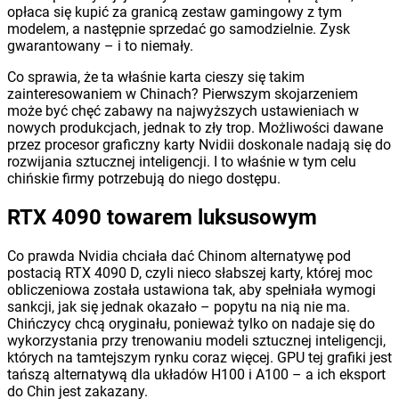
opłaca się kupić za granicą zestaw gamingowy z tym
modelem, a następnie sprzedać go samodzielnie. Zysk
gwarantowany – i to niemały.
Co sprawia, że ta właśnie karta cieszy się takim
zainteresowaniem w Chinach? Pierwszym skojarzeniem
może być chęć zabawy na najwyższych ustawieniach w
nowych produkcjach, jednak to zły trop. Możliwości dawane
przez procesor graficzny karty Nvidii doskonale nadają się do
rozwijania sztucznej inteligencji. I to właśnie w tym celu
chińskie firmy potrzebują do niego dostępu.
RTX 4090 towarem luksusowym
Co prawda Nvidia chciała dać Chinom alternatywę pod
postacią RTX 4090 D, czyli nieco słabszej karty, której moc
obliczeniowa została ustawiona tak, aby spełniała wymogi
sankcji, jak się jednak okazało – popytu na nią nie ma.
Chińczycy chcą oryginału, ponieważ tylko on nadaje się do
wykorzystania przy trenowaniu modeli sztucznej inteligencji,
których na tamtejszym rynku coraz więcej. GPU tej grafiki jest
tańszą alternatywą dla układów H100 i A100 – a ich eksport
do Chin jest zakazany.