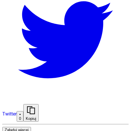
Twitter
0
Kopiuj
Załaduj więcej