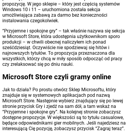
propozycję. W jego sklepie – który jest częścią systemów
Windows 10 i 11 – uruchomiona została sekcja
umożliwiająca zabawą za darmo bez konieczności
instalowania czegokolwiek.
“Przyjemne i spokojne gry” – tak właśnie nazywa się sekcja
w Microsoft Store, która udostępnia użytkownikom sporo
produkcji – w chwili obecnej naliczyłem ich ponad
sześćdziesiąt. Oczywiście nie spodziewaj się hitów i
najnowszych tytułów. To propozycja przeznaczona dla
wszystkich, którzy chcą w miły sposób odpocząć od pracy
czy zrelaksować się po dniu nauki.
Microsoft Store czyli gramy online
Jak to działa? Po prostu otwórz Sklep Microsoftu, który
znajduje się w systemowych aplikacjach pod nazwą
Microsoft Store. Następnie wybierz znajdujący się po lewej
stronie przycisk Gry i zjedź na sam dół, a tam wskaż na
“Przyjemne i spokojne gry”. Na kolejnej stronie zobaczysz
dostępne propozycje. W większości są to tytułu casualowe,
będące odpowiednikami gier mobilnych. Jeśli najedziesz na
interesującą Cię pozycję, zobaczysz przycisk “Zagraj teraz”.