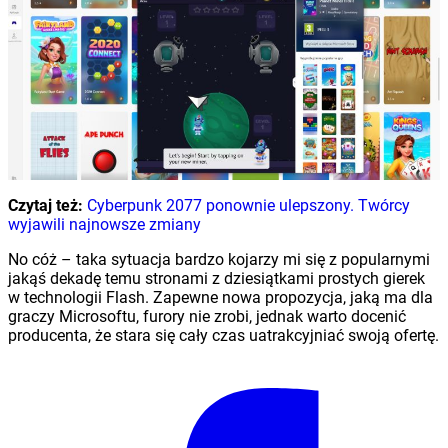
Czytaj też:
Cyberpunk 2077 ponownie ulepszony. Twórcy
wyjawili najnowsze zmiany
No cóż – taka sytuacja bardzo kojarzy mi się z popularnymi
jakąś dekadę temu stronami z dziesiątkami prostych gierek
w technologii Flash. Zapewne nowa propozycja, jaką ma dla
graczy Microsoftu, furory nie zrobi, jednak warto docenić
producenta, że stara się cały czas uatrakcyjniać swoją ofertę.