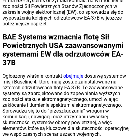
Firma BAE Systems otrzymała kontrakt na wzmocnienie
zdolności Sił Powietrznych Stanów Zjednoczonych w
zakresie wojny elektronicznej (EW), co sprowadza się do
wyposażenia kolejnych odrzutowców EA-37B w jeszcze
potężniejszy osprzęt.
BAE Systems wzmacnia flotę Sił
Powietrznych USA zaawansowanymi
systemami EW dla odrzutowców EA-
37B
Ogłoszony właśnie kontrakt
obejmuje
dostawę systemów
misji Baseline 4, które mają zostać zainstalowane na
czterech odrzutowcach floty EA-37B. Te zaawansowane
systemy są zaprojektowane do zapewniania wyższych
zdolności ataku elektromagnetycznego, umożliwiając
zakłócanie i tłumienie spektrum elektromagnetycznego.
Sprowadza się to do “przeszkadzania” wrogom w
komunikacji, nawigacji oraz utrzymaniu wysokiej
skuteczności systemów obrony powietrznej, a więc
elementów, które są kluczowe dla skuteczności operacyjnej
we współczesnych scenariuszach wojennych.