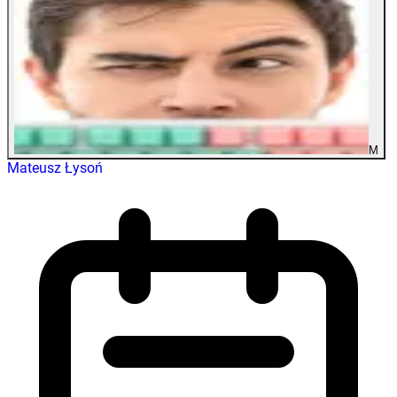
M
Mateusz Łysoń