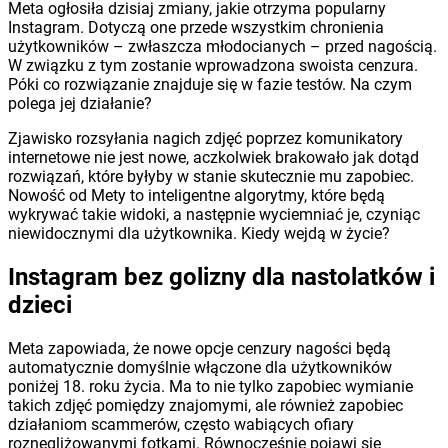
Meta ogłosiła dzisiaj zmiany, jakie otrzyma popularny
Instagram. Dotyczą one przede wszystkim chronienia
użytkowników – zwłaszcza młodocianych – przed nagością.
W związku z tym zostanie wprowadzona swoista cenzura.
Póki co rozwiązanie znajduje się w fazie testów. Na czym
polega jej działanie?
Zjawisko rozsyłania nagich zdjęć poprzez komunikatory
internetowe nie jest nowe, aczkolwiek brakowało jak dotąd
rozwiązań, które byłyby w stanie skutecznie mu zapobiec.
Nowość od Mety to inteligentne algorytmy, które będą
wykrywać takie widoki, a następnie wyciemniać je, czyniąc
niewidocznymi dla użytkownika. Kiedy wejdą w życie?
Instagram bez golizny dla nastolatków i
dzieci
Meta zapowiada, że nowe opcje cenzury nagości będą
automatycznie domyślnie włączone dla użytkowników
poniżej 18. roku życia. Ma to nie tylko zapobiec wymianie
takich zdjęć pomiędzy znajomymi, ale również zapobiec
działaniom scammerów, często wabiących ofiary
roznegliżowanymi fotkami. Równocześnie pojawi się