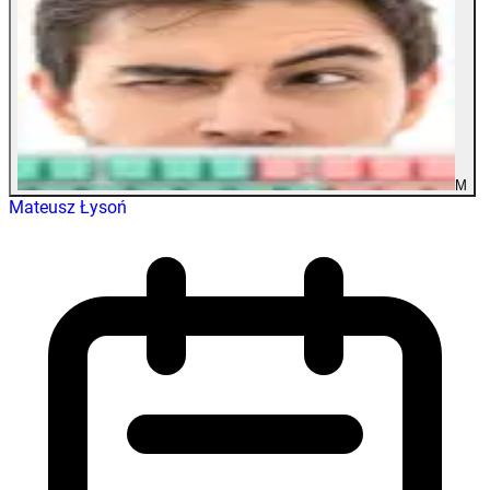
M
Mateusz Łysoń