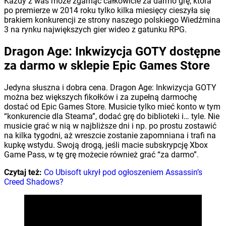
Każdy z was może zgarnąć całkowicie za darmo grę, która
po premierze w 2014 roku tylko kilka miesięcy cieszyła się
brakiem konkurencji ze strony naszego polskiego Wiedźmina
3 na rynku największych gier wideo z gatunku RPG.
Dragon Age: Inkwizycja GOTY dostępne
za darmo w sklepie Epic Games Store
Jedyna słuszna i dobra cena. Dragon Age: Inkwizycja GOTY
można bez większych fikołków i za zupełną darmochę
dostać od Epic Games Store. Musicie tylko mieć konto w tym
“konkurencie dla Steama”, dodać grę do biblioteki i… tyle. Nie
musicie grać w nią w najbliższe dni i np. po prostu zostawić
na kilka tygodni, aż wreszcie zostanie zapomniana i trafi na
kupkę wstydu. Swoją drogą, jeśli macie subskrypcję Xbox
Game Pass, w tę grę możecie również grać “za darmo”.
Czytaj też:
Co Ubisoft ukrył pod ogłoszeniem Assassin’s
Creed Shadows?