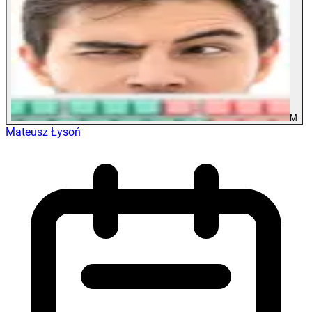
M
Mateusz Łysoń