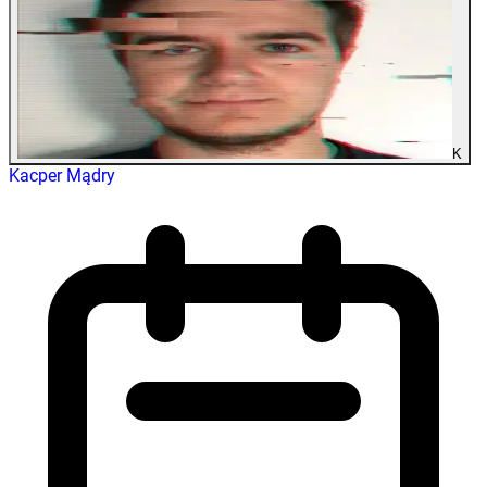
K
Kacper Mądry