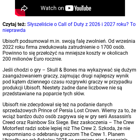
Czytaj też:
Słyszeliście o Call of Duty z 2026 i 2027 roku? To
nieprawda
Ubisoft podsumował m.in. swoją falę zwolnień. Od września
2022 roku firma zredukowała zatrudnienie o 1700 osób.
Powinno to się przełożyć na mniejsze koszty w okolicach
200 milionów Euro rocznie.
Jeśli chodzi o gry – Skull & Bones ma wykazywać się dużym
zaangażowaniem graczy, zajmując drugi najlepszy wynik
pod kątem dziennego czasu rozgrywki graczy w przypadku
produkcji Ubisoft. Niestety żadne dane liczbowe nie są
przedstawiane na poparcie tych słów.
Ubisoft nie zdecydował się też na podanie danych
sprzedażowych Prince of Persia Lost Crown. Wiemy za to, że
wciąż bardzo dużo osób zagrywa się w gry serii Assassin’s
Creed oraz Rainbow Six Siege. Bez zaskoczenia – The Crew
Motorfest radzi sobie lepiej niż The Crew 2. Szkoda, że nie
wspomniano o odebraniu graczom The Crew 1. Planem