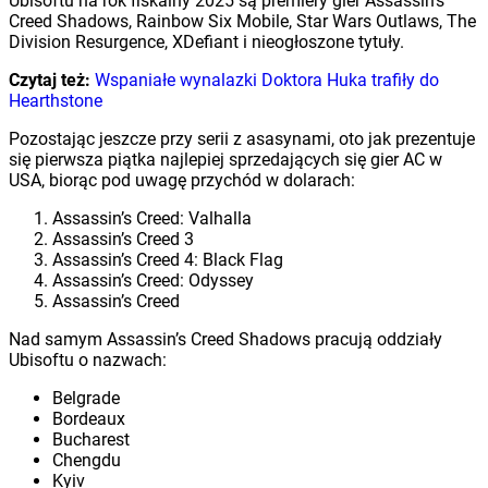
Ubisoftu na rok fiskalny 2025 są premiery gier Assassin’s
Creed Shadows, Rainbow Six Mobile, Star Wars Outlaws, The
Division Resurgence, XDefiant i nieogłoszone tytuły.
Czytaj też:
Wspaniałe wynalazki Doktora Huka trafiły do
Hearthstone
Pozostając jeszcze przy serii z asasynami, oto jak prezentuje
się pierwsza piątka najlepiej sprzedających się gier AC w
USA, biorąc pod uwagę przychód w dolarach:
Assassin’s Creed: Valhalla
Assassin’s Creed 3
Assassin’s Creed 4: Black Flag
Assassin’s Creed: Odyssey
Assassin’s Creed
Nad samym Assassin’s Creed Shadows pracują oddziały
Ubisoftu o nazwach:
Belgrade
Bordeaux
Bucharest
Chengdu
Kyiv