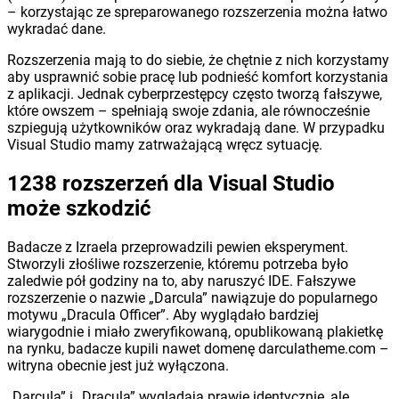
– korzystając ze spreparowanego rozszerzenia można łatwo
wykradać dane.
Rozszerzenia mają to do siebie, że chętnie z nich korzystamy
aby usprawnić sobie pracę lub podnieść komfort korzystania
z aplikacji. Jednak cyberprzestępcy często tworzą fałszywe,
które owszem – spełniają swoje zdania, ale równocześnie
szpiegują użytkowników oraz wykradają dane. W przypadku
Visual Studio mamy zatrważającą wręcz sytuację.
1238 rozszerzeń dla Visual Studio
może szkodzić
Badacze z Izraela przeprowadzili pewien eksperyment.
Stworzyli złośliwe rozszerzenie, któremu potrzeba było
zaledwie pół godziny na to, aby naruszyć IDE. Fałszywe
rozszerzenie o nazwie „Darcula” nawiązuje do popularnego
motywu „Dracula Officer”. Aby wyglądało bardziej
wiarygodnie i miało zweryfikowaną, opublikowaną plakietkę
na rynku, badacze kupili nawet domenę darculatheme.com –
witryna obecnie jest już wyłączona.
„Darcula” i „Dracula” wyglądają prawie identycznie, ale