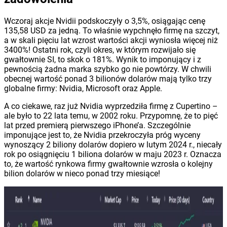
Wczoraj akcje Nvidii podskoczyły o 3,5%, osiągając cenę
135,58 USD za jedną. To właśnie wypchnęło firmę na szczyt,
a w skali pięciu lat wzrost wartości akcji wyniosła więcej niż
3400%! Ostatni rok, czyli okres, w którym rozwijało się
gwałtownie SI, to skok o 181%. Wynik to imponujący i z
pewnością żadna marka szybko go nie powtórzy. W chwili
obecnej wartość ponad 3 bilionów dolarów mają tylko trzy
globalne firmy: Nvidia, Microsoft oraz Apple.
A co ciekawe, raz już Nvidia wyprzedziła firmę z Cupertino –
ale było to 22 lata temu, w 2002 roku. Przypomnę, że to pięć
lat przed premierą pierwszego iPhone’a. Szczególnie
imponujące jest to, że Nvidia przekroczyła próg wyceny
wynoszący 2 biliony dolarów dopiero w lutym 2024 r., niecały
rok po osiągnięciu 1 biliona dolarów w maju 2023 r. Oznacza
to, że wartość rynkowa firmy gwałtownie wzrosła o kolejny
bilion dolarów w nieco ponad trzy miesiące!