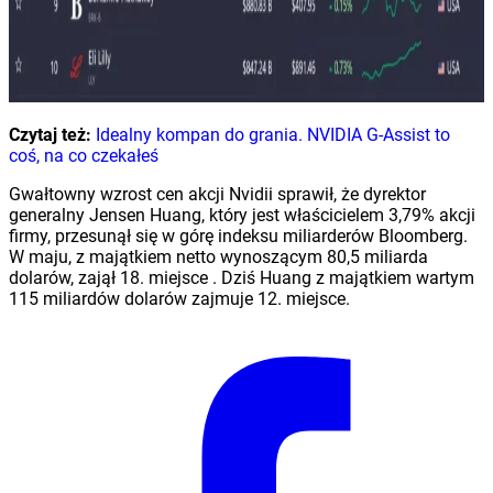
Czytaj też:
Idealny kompan do grania. NVIDIA G-Assist to
coś, na co czekałeś
Gwałtowny wzrost cen akcji Nvidii sprawił, że dyrektor
generalny Jensen Huang, który jest właścicielem 3,79% akcji
firmy, przesunął się w górę indeksu miliarderów Bloomberg.
W maju, z majątkiem netto wynoszącym 80,5 miliarda
dolarów, zajął 18. miejsce . Dziś Huang z majątkiem wartym
115 miliardów dolarów zajmuje 12. miejsce.