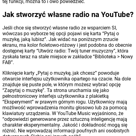
tej funkcji, można to i owo powiedzieć.
Jak stworzyć własne radio na YouTube?
Jeśli chce się stworzyć własne radio ze wsparciem SI,
wówczas po wyborze tej opcji pojawi się karta “Pytaj o
muzykę, jaką lubisz”. Jak widać na poniższym zrzucie
ekranu, ma kolor fioletowo-różowy i jest podobna do obecnie
dostępnej karty “Utwórz radio: Twój tuner muzyczny”, która
zyskała teraz na stałe miejsce w zakładce “Biblioteka > Nowy
FAB”.
Kliknięcie karty „Pytaj o muzykę, jak chcesz” powoduje
otwarcie interfejsu użytkownika opartego na czacie. Na dole
znajduje się puste pole, w którym możesz wybrać opcję
“Zapytaj o muzykę”. Ta strona uruchamia się jako
pełnostronicowy interfejs użytkownika z plakietką
“Eksperyment” w prawym górnym rogu. Użytkownicy mają
możliwość wprowadzenia monitu głosowo lub za pomocą
klawiatury urządzenia. W YouTube Music wyjaśniono, że
“odpowiedzi generowane przez sztuczną inteligencję mają
charakter eksperymentalny. Jakość i dokładność mogą się
różnić. Nie wprowadzaj informacji poufnych ani osobistych