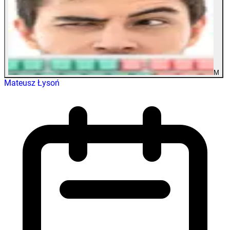
M
Mateusz Łysoń