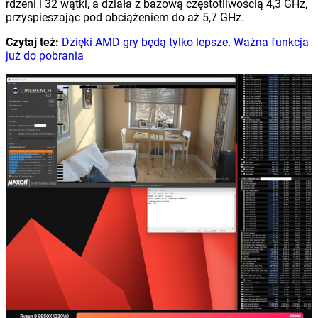
rdzeni i 32 wątki, a działa z bazową częstotliwością 4,3 GHz,
przyspieszając pod obciążeniem do aż 5,7 GHz.
Czytaj też:
Dzięki AMD gry będą tylko lepsze. Ważna funkcja
już do pobrania