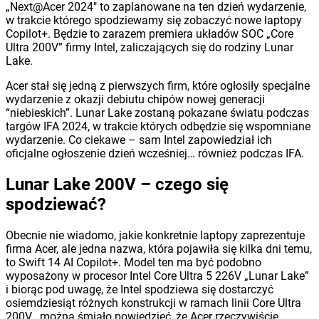
„Next@Acer 2024″ to zaplanowane na ten dzień wydarzenie,
w trakcie którego spodziewamy się zobaczyć nowe laptopy
Copilot+. Będzie to zarazem premiera układów SOC „Core
Ultra 200V” firmy Intel, zaliczających się do rodziny Lunar
Lake.
Acer stał się jedną z pierwszych firm, które ogłosiły specjalne
wydarzenie z okazji debiutu chipów nowej generacji
“niebieskich”. Lunar Lake zostaną pokazane światu podczas
targów IFA 2024, w trakcie których odbędzie się wspomniane
wydarzenie. Co ciekawe – sam Intel zapowiedział ich
oficjalne ogłoszenie dzień wcześniej… również podczas IFA.
Lunar Lake 200V – czego się
spodziewać?
Obecnie nie wiadomo, jakie konkretnie laptopy zaprezentuje
firma Acer, ale jedna nazwa, która pojawiła się kilka dni temu,
to Swift 14 AI Copilot+. Model ten ma być podobno
wyposażony w procesor Intel Core Ultra 5 226V „Lunar Lake”
i biorąc pod uwagę, że Intel spodziewa się dostarczyć
osiemdziesiąt różnych konstrukcji w ramach linii Core Ultra
200V , można śmiało powiedzieć, że Acer rzeczywiście