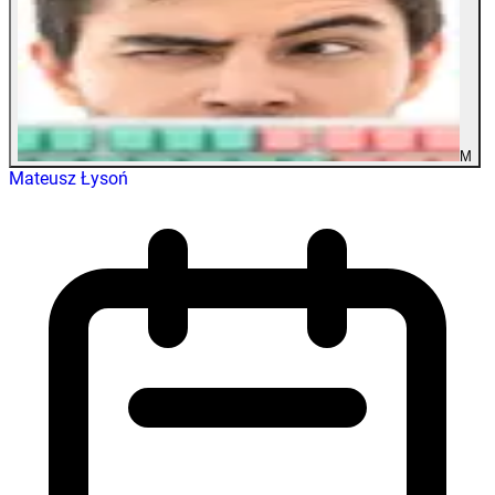
M
Mateusz Łysoń