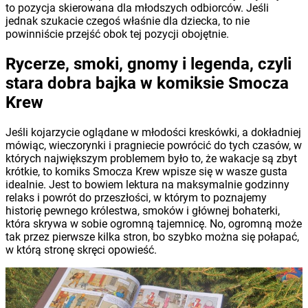
to pozycja skierowana dla młodszych odbiorców. Jeśli
jednak szukacie czegoś właśnie dla dziecka, to nie
powinniście przejść obok tej pozycji obojętnie.
Rycerze, smoki, gnomy i legenda, czyli
stara dobra bajka w komiksie Smocza
Krew
Jeśli kojarzycie oglądane w młodości kreskówki, a dokładniej
mówiąc, wieczorynki i pragniecie powrócić do tych czasów, w
których największym problemem było to, że wakacje są zbyt
krótkie, to komiks Smocza Krew wpisze się w wasze gusta
idealnie. Jest to bowiem lektura na maksymalnie godzinny
relaks i powrót do przeszłości, w którym to poznajemy
historię pewnego królestwa, smoków i głównej bohaterki,
która skrywa w sobie ogromną tajemnicę. No, ogromną może
tak przez pierwsze kilka stron, bo szybko można się połapać,
w którą stronę skręci opowieść.