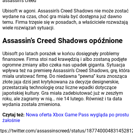
assassin's creed
Ubisoft w agoni. Assassin’s Creed Shadows nie może zostać
wydane na czas, choć gra miała być dostępna już dawno
temu. Firma trzęsie się w posadach, a właściciele rozważają
wiele rozwiązań sytuacji.
Assassin’s Creed Shadows opóźnione
Ubisoft po latach porażek w końcu dosięgnęły problemy
finansowe. Firma stoi nad krawędzią i albo zostaną podjęte
ogromne zmiany albo czeka nas upadek giganta. Sytuacja
wpływa też na premierę Assassin’s Creed Shadows, grę, która
miała uratować firmę. Do niedawna “pewna” kura znosząca
złote jaja dziś jest krytykowana za decyzje designerskie,
przestarzałą technologię oraz liczne wpadki dotyczące
japońskiej kultury. Gra miała zadebiutować już w zeszłym
roku, ale zagramy w nią… nie 14 lutego. Również i ta data
wydania została zmieniona.
Czytaj też:
Nowa oferta Xbox Game Pass wygląda po prostu
żałośnie
ttps://twitter.com/assassinscreed/status/18774000483145281