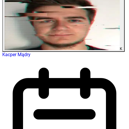
K
Kacper Mądry