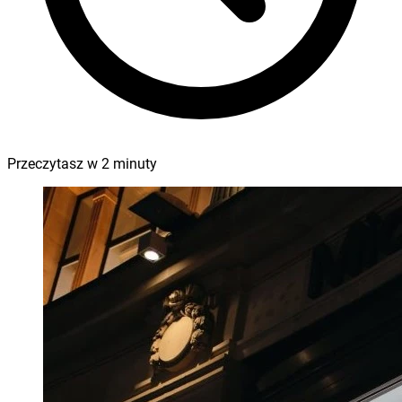
Przeczytasz w
2
minuty