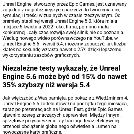
Unreal Engine, stworzony przez Epic Games, jest uznawany
za jedno z najpotężniejszych narzędzi do tworzenia gier,
symulacji i treści wizualnych w czasie rzeczywistym. Od
premiery stabilnej wersji Unreal Engine 5.0, która miała
miejsce 5 kwietnia 2022 roku, firma, pomimo małej
konkurencji, cały czas rozwija swój silnik nie do poznania.
Według nowego wideo porównawczego na YouTube, w
Unreal Engine 5.6 i wersji 5.4, możemy zobaczyć, jak liczba
klatek na sekundę wzrasta nawet o 25% dzięki lepszemu
wykorzystaniu zasobów graficznych.
Niezależne testy wykazały, że Unreal
Engine 5.6 może być od 15% do nawet
35% szybszy niż wersja 5.4
Jak większość z Was pamięta, po pokazie z Wiedźminem 4,
Unreal Engine 5.6 zadebiutował na początku tego miesiąca,
zaraz po prezentacjach na Unreal Fest, gdzie Epic Games
ujawniło szereg znaczących usprawnień. Między innymi,
sprzętowe przyspieszenie ray tracingu teraz efektywniej
przenosi obciążenie globalnego oświetlenia Lumen na
nowoczesne karty graficzne.