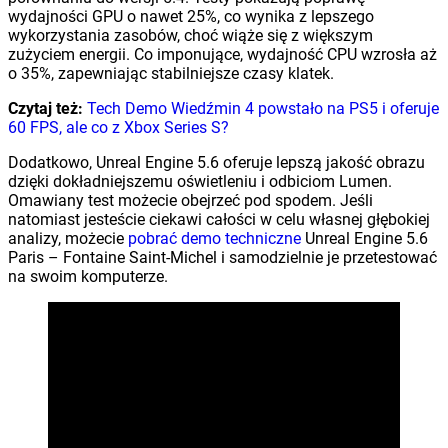
wydajności GPU o nawet 25%, co wynika z lepszego
wykorzystania zasobów, choć wiąże się z większym
zużyciem energii. Co imponujące, wydajność CPU wzrosła aż
o 35%, zapewniając stabilniejsze czasy klatek.
Czytaj też:
Tech Demo Wiedźmin 4 powstało na PS5 i oferuje
60 FPS, ale co z Xbox Series S?
Dodatkowo, Unreal Engine 5.6 oferuje lepszą jakość obrazu
dzięki dokładniejszemu oświetleniu i odbiciom Lumen.
Omawiany test możecie obejrzeć pod spodem. Jeśli
natomiast jesteście ciekawi całości w celu własnej głębokiej
analizy, możecie
pobrać demo techniczne
Unreal Engine 5.6
Paris – Fontaine Saint-Michel i samodzielnie je przetestować
na swoim komputerze.