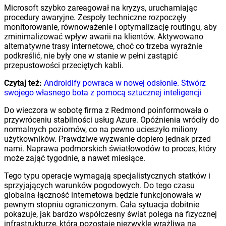
Microsoft szybko zareagował na kryzys, uruchamiając
procedury awaryjne. Zespoły techniczne rozpoczęły
monitorowanie, równoważenie i optymalizację routingu, aby
zminimalizować wpływ awarii na klientów. Aktywowano
alternatywne trasy internetowe, choć co trzeba wyraźnie
podkreślić, nie były one w stanie w pełni zastąpić
przepustowości przeciętych kabli.
Czytaj też:
Androidify powraca w nowej odsłonie. Stwórz
swojego własnego bota z pomocą sztucznej inteligencji
Do wieczora w sobotę firma z Redmond poinformowała o
przywróceniu stabilności usług Azure. Opóźnienia wróciły do
normalnych poziomów, co na pewno ucieszyło miliony
użytkowników. Prawdziwe wyzwanie dopiero jednak przed
nami. Naprawa podmorskich światłowodów to proces, który
może zająć tygodnie, a nawet miesiące.
Tego typu operacje wymagają specjalistycznych statków i
sprzyjających warunków pogodowych. Do tego czasu
globalna łączność internetowa będzie funkcjonowała w
pewnym stopniu ograniczonym. Cała sytuacja dobitnie
pokazuje, jak bardzo współczesny świat polega na fizycznej
infrastrukturze, która pozostaje niezwykle wrażliwa na