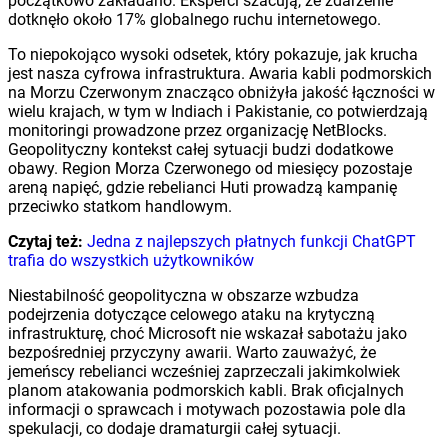
początkowo zakładano. Eksperci szacują, że zdarzenie
dotknęło około 17% globalnego ruchu internetowego.
To niepokojąco wysoki odsetek, który pokazuje, jak krucha
jest nasza cyfrowa infrastruktura. Awaria kabli podmorskich
na Morzu Czerwonym znacząco obniżyła jakość łączności w
wielu krajach, w tym w Indiach i Pakistanie, co potwierdzają
monitoringi prowadzone przez organizację NetBlocks.
Geopolityczny kontekst całej sytuacji budzi dodatkowe
obawy. Region Morza Czerwonego od miesięcy pozostaje
areną napięć, gdzie rebelianci Huti prowadzą kampanię
przeciwko statkom handlowym.
Czytaj też:
Jedna z najlepszych płatnych funkcji ChatGPT
trafia do wszystkich użytkowników
Niestabilność geopolityczna w obszarze wzbudza
podejrzenia dotyczące celowego ataku na krytyczną
infrastrukturę, choć Microsoft nie wskazał sabotażu jako
bezpośredniej przyczyny awarii. Warto zauważyć, że
jemeńscy rebelianci wcześniej zaprzeczali jakimkolwiek
planom atakowania podmorskich kabli. Brak oficjalnych
informacji o sprawcach i motywach pozostawia pole dla
spekulacji, co dodaje dramaturgii całej sytuacji.