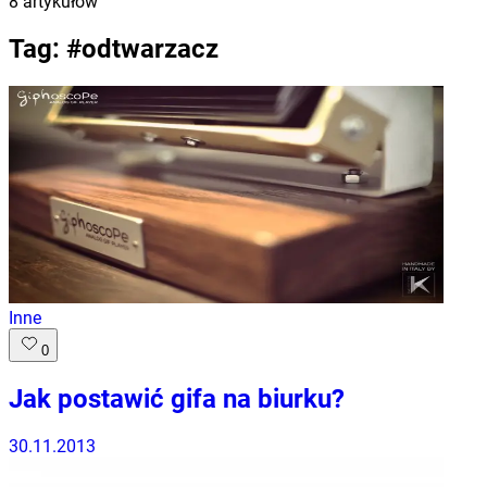
8
artykułów
Tag: #
odtwarzacz
Inne
0
Jak postawić gifa na biurku?
30.11.2013