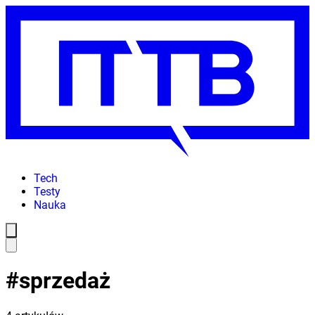
Tech
Testy
Nauka
#
sprzedaż