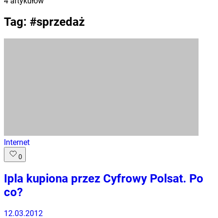
4
artykułów
Tag: #
sprzedaż
Internet
0
Ipla kupiona przez Cyfrowy Polsat. Po
co?
12.03.2012