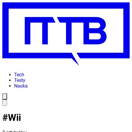
Tech
Testy
Nauka
#
Wii