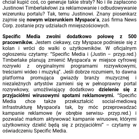
chciał kupić coś, co generuje takie straty? No i ile zapłacono
Justinowi Timberlake’owi za reklamowanie i odbudowywanie
wizerunku portalu? Tak, temu Justinowi. Znany piosenkarz
zajmie się
nowym wizerunkiem Myspace’a
, zaś firma News
Corp. zostanie przy udziałach mniejszościowych.
Specific Media zwolni dodatkowo połowę z 500
pracowników.
Jestem ciekawy, czy Myspace podniesie się z
kolan i wróci do walki o użytkowników. W oficjalnym
ogłoszeniu czytamy: “Specific Media i (Justin – przyp.red.)
Timberlake planują zmienić Myspace’a w miejsce cyfrowej
rozrywki z oryginalnymi programami rozrywkowymi,
treściami wideo i muzyką”. Jeśli dobrze rozumiem, to dawna
platforma promująca gwiazdy branży muzycznej i
niezależnych artystów zamieni się w pełnoprawny portal
rozrywkowy, umożliwiający dodatkowo
dzielenie się z
przyjaciółmi wirusowymi spotami reklamowymi.
“Specific
Media chce także przekształcić social-mediową
infrastrukturę Myspace’a tak, by móc przeprowadzać
kampanie reklamowe (w obrębie serwisu- przyp.red.) i
pozwalać markom aktywować kampanie wirusowe, którymi
użytkownicy dzielić będą się z przyjaciółmi” – czytamy w
oświadczeniu Specific Media.