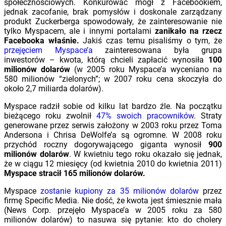
społecznościowych. Konkurować mógł z Facebookiem,
jednak zacofanie, brak pomysłów i doskonale zarządzany
produkt Zuckerberga spowodowały, że zainteresowanie nie
tylko Myspacem, ale i innymi portalami
zanikało na rzecz
Facebooka właśnie.
Jakiś czas temu pisaliśmy o tym, że
przejęciem Myspace’a
zainteresowana była grupa
inwestorów – kwota, którą chcieli zapłacić wynosiła
100
milionów dolarów
(w 2005 roku Myspace’a wyceniano na
580 milionów “zielonych”; w 2007 roku cena skoczyła do
około 2,7 miliarda dolarów).
Myspace radził sobie od kilku lat bardzo źle. Na początku
bieżącego roku zwolnił
47% swoich pracowników
. Straty
generowane przez serwis założony w 2003 roku przez Toma
Andersona i Chrisa DeWolfe’a są ogromne. W 2008 roku
przychód roczny dogorywającego giganta wynosił
900
milionów dolarów
. W kwietniu tego roku okazało się jednak,
że w ciągu 12 miesięcy (od kwietnia 2010 do kwietnia 2011)
Myspace stracił 165 milionów dolarów.
Myspace
zostanie kupiony za 35 milionów dolarów
przez
firmę Specific Media. Nie dość, że kwota jest śmiesznie mała
(News Corp. przejęło Myspace’a w 2005 roku za 580
milionów dolarów) to nasuwa się pytanie: kto do cholery