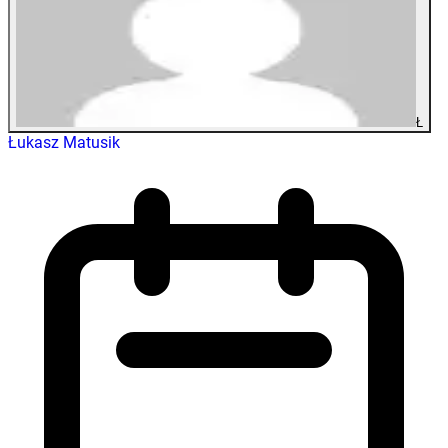
Ł
Łukasz Matusik