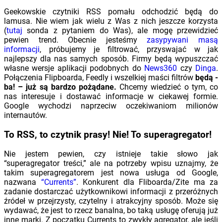
Geekowskie czytniki RSS pomału odchodzić będą do
lamusa. Nie wiem jak wielu z Was z nich jeszcze korzysta
(
tutaj
sonda z pytaniem do Was), ale mogę przewidzieć
pewien trend. Obecnie jesteśmy
zasypywani masą
informacji
, próbujemy je filtrować, przyswajać w jak
najlepszy dla nas samych sposób. Firmy będą wypuszczać
własne wersje aplikacji podobnych do
News360
czy
Dinga
.
Połączenia Flipboarda, Feedly i wszelkiej maści filtrów
będą -
ba! – już są bardzo pożądane.
Chcemy wiedzieć o tym, co
nas interesuje i dostawać informacje w ciekawej formie.
Google wychodzi naprzeciw oczekiwaniom milionów
internautów.
To RSS, to czytnik prasy! Nie! To superagregator!
Nie jestem pewien, czy istnieje takie słowo jak
“superagregator treści,” ale na potrzeby wpisu uznajmy, że
takim superagregatorem jest nowa usługa od Google,
nazwana
“Currents”
. Konkurent dla Fliboarda/Zite ma za
zadanie dostarczać użytkownikowi informacji z przeróżnych
źródeł w przejrzysty, czytelny i atrakcyjny sposób. Może się
wydawać, że jest to rzecz banalna, bo taką usługę oferują już
inne marki. Z początku Currents to zwykły agregator, ale jeśli