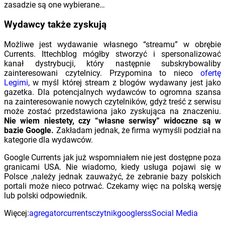
zasadzie są one wybierane…
Wydawcy także zyskują
Możliwe jest wydawanie własnego “streamu” w obrębie
Currents. Ittechblog mógłby stworzyć i spersonalizować
kanał dystrybucji, który następnie subskrybowaliby
zainteresowani czytelnicy. Przypomina to nieco
ofertę
Legimi
, w myśl której stream z blogów wydawany jest jako
gazetka. Dla potencjalnych wydawców to ogromna szansa
na zainteresowanie nowych czytelników, gdyż treść z serwisu
może zostać przedstawiona jako zyskująca na znaczeniu.
Nie wiem niestety, czy “własne serwisy” widoczne są w
bazie Google.
Zakładam jednak, że firma wymyśli podział na
kategorie dla wydawców.
Google Currents jak już wspomniałem nie jest dostępne poza
granicami USA. Nie wiadomo, kiedy usługa pojawi się w
Polsce ,należy jednak zauważyć, że zebranie bazy polskich
portali może nieco potrwać. Czekamy więc na polską wersję
lub polski odpowiednik.
Więcej:
agregator
currents
czytnik
google
rss
Social Media