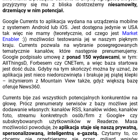
przyjrzymy się mu z bliska dostrzeżemy
niesamowity,
drzemiący w nim potencjał.
Google Currents to aplikacja wydana na urządzenia mobilne
z systemem Android lub iOS. Jest dostępna jedynie w USA
tak więc nie mamy (teoretycznie, od czego jest
Market
Enabler
:)) możliwości testowania jej w naszym pięknym
kraju. Currents pozwala na wybranie posegregowanych
tematycznie kanałów, które następnie prenumerujemy.
Google podpisało umowę z
ponad 150 wydawcami
, w tym:
AllThingsD, Forbesem czy CNETem, a więc baza startowa
jest dość duża. Gdyby na tym skończyć można by uznać, że
aplikacja jest nieco niedorozwinięta i brakuje jej piątej klepki
– inżynierom z Mountain View także, gdyż większą bazę
oferuje News360.
Currents bije zaś wszystkich potencjalnych konkurentów na
głowę. Prócz prenumeraty serwisów z bazy możliwe jest
dodawanie własnych: kanałów RSS, kanałów wideo, kanałów
foto, streamu konkretnych osób/firm z Google+ czy
subskrybowanych użytkowników w Readerze. Masa
możliwości powoduje, że
aplikacja staje się naszą prywatną,
spersonalizowaną, inteligentną e-gazetą.
Czytamy to, co
chcemy, nie przedzieramy się przez miliard wpisów