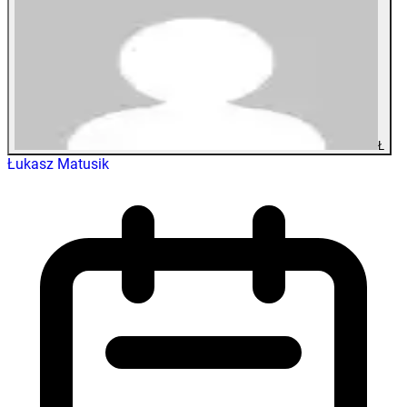
Ł
Łukasz Matusik