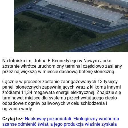
Na lotnisku im. Johna F. Kennedy’ego w Nowym Jorku
zostanie wkrótce uruchomiony terminal częściowo zasilany
przez największą w mieście dachową baterię słoneczną.
Łącznie w proceder zostanie zaangażowanych 13 tysięcy
paneli słonecznych zapewniających wraz z kilkoma innymi
źródłami 11,34 megawata energii elektrycznej. Znajdzie się
tam nawet miejsce dla systemu przechwytującego ciepło
odpadowe z ogniw paliwowych w celu schłodzenia i
ogrzania wody.
Czytaj też:
Naukowcy pozamiatali. Ekologiczny wodór ma
szanse odmienić świat, a jego produkcja właśnie zyskała