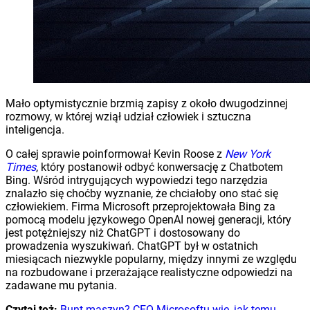
Mało optymistycznie brzmią zapisy z około dwugodzinnej
rozmowy, w której wziął udział człowiek i sztuczna
inteligencja.
O całej sprawie poinformował Kevin Roose z
New York
Times
, który postanowił odbyć konwersację z Chatbotem
Bing. Wśród intrygujących wypowiedzi tego narzędzia
znalazło się choćby wyznanie, że chciałoby ono stać się
człowiekiem. Firma Microsoft przeprojektowała Bing za
pomocą modelu językowego OpenAI nowej generacji, który
jest potężniejszy niż ChatGPT i dostosowany do
prowadzenia wyszukiwań. ChatGPT był w ostatnich
miesiącach niezwykle popularny, między innymi ze względu
na rozbudowane i przerażające realistyczne odpowiedzi na
zadawane mu pytania.
Czytaj też:
Bunt maszyn? CEO Microsoftu wie, jak temu