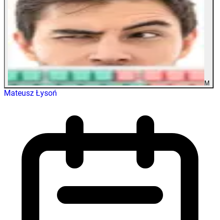
M
Mateusz Łysoń