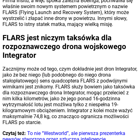
Firma Insitu, a więc spółka zależna Boeinga, pochwaliła się
właśnie swoim nowym systemem powietrznym o nazwie
FLARS (Flying Launch and Recovery System), który może
wystrzelić i złapać inne drony w powietrzu. Innymi słowy,
FLARS to istny statek matka, mający wielką misję.
FLARS jest niczym taksówka dla
rozpoznawczego drona wojskowego
Integrator
Zacznijmy może od tego, czym dokładnie jest dron Integrator,
jako że bez niego (lub podobnego do niego drona
stałopłatowego) sens quadcoptera FLARS z podwójnymi
wirnikami jest znikomy. FLARS służy bowiem jako taksówka
dla rozpoznawczego drona Integrator, mogąc przelecieć z
nim kilka kilometrów, jako że jego ponad 16-godzinna
wytrzymałość lotu jest możliwa tylko z niespełna 19-
kilogramowym obciążeniem. Integrator z kolei może ważyć
maksymalnie 74,8 kg, co znacząco ogranicza możliwości
FLARS po starcie.
Czytaj też:
To nie “Westworld”, ale pierwsza prezenterka
newsów stworzona przez sztuczną inteligencję