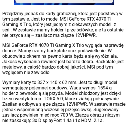
Przejdźmy jednak do karty graficznej, która jest podstawą w
tym zestawie. Jest to model MSI GeForce RTX 4070 Ti
Gaming X Trio, który jest jednym z ciekawszych modeli z
serii. W zestawie mamy holder i przejściówkę, ale ta ostatnie
nie przyda się – zasilacz ma złącze 12VHPWR.
MSI GeForce RTX 4070 Ti Gaming X Trio wygląda naprawdę
dobrze. Mamy czarny backplate oraz podświetlenie. W
obudowie z oknem na pewno karta będzie się wyróżniała.
Jakość wykonania również jest bardzo dobra. Backplate jest
metalowy, a całość bardzo dobrej jakości. MSI pod tym
względem nie zawiodło.
Wymiary karty to 337 x 140 x 62 mm. Jest to długi model
wymagający pojemnej obudowy. Waga wynosi 1594 g –
holder z pewnością się przyda. Model chłodzony jest dzięki
trzem wentylatorom TORX 5.0, które działają półpasywnie.
Zasilanie odbywa się ze złącza 12VHPWR. W zestawie macie
jednak wspomnianą wcześniej przejściówkę. Sugerowany
zasilacz powinien mieć moc 700 W. Złącza obrazu niczym
nie zaskakują: 3x DisplayPort 1.4a i 1x HDMI 2.1a.