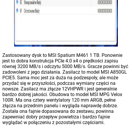
Zastosowany dysk to MSI Spatium M461 1 TB. Ponownie
jest to dobra konstrukcja PCIe 4.0 x4 o prędkości zapisu
równej 3200 MB/s i odczytu 5000 MB/s. Gracze powinni być
zadowoleni z jego działania. Zasilacz to model MSI A850GL
PCIE5. Sama moc jest za duża na podzespoły, ale może
przydać się w przyszłości, podczas wymiany części na
nowsze. Zasilacz ma złącze 12VHPWR i jest generalnie
bardzo dobrej jakości. Obudowa to model MSI MPG Velox
100R. Ma ona cztery wentylatory 120 mm ARGB, pełne
złącza na przednim panelu i wygląda naprawdę dobrze.
Została ona fajnie dopasowana do zestawu, powinna
zapewniać dobry przepływ powietrza i bardzo fajnie
wyglądać w połączeniu z pozostałymi częściami.