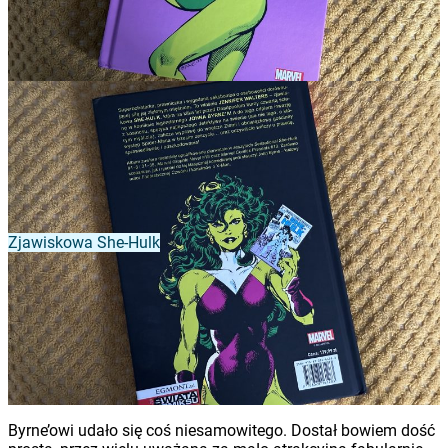
Zjawiskowa She-Hulk
Byrne’owi udało się coś niesamowitego. Dostał bowiem dość