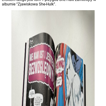
albumie “Zjawiskowa She-Hulk”.