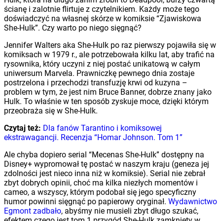
ścianę i zalotnie flirtuje z czytelnikiem. Każdy może tego
doświadczyć na własnej skórze w komiksie “Zjawiskowa
She-Hulk”. Czy warto po niego sięgnąć?
Jennifer Walters aka She-Hulk po raz pierwszy pojawiła się w
komiksach w 1979 r., ale potrzebowała kilku lat, aby trafić na
rysownika, który uczyni z niej postać unikatową w całym
uniwersum Marvela. Prawniczkę pewnego dnia zostaje
postrzelona i przechodzi transfuzję krwi od kuzyna –
problem w tym, że jest nim Bruce Banner, dobrze znany jako
Hulk. To właśnie w ten sposób zyskuje moce, dzięki którym
przeobraża się w She-Hulk.
Czytaj też:
Dla fanów Tarantino i komiksowej
ekstrawagancji. Recenzja “Homar Johnson. Tom 1”
Ale chyba dopiero serial “Mecenas She-Hulk” dostępny na
Disney+ wypromował tę postać w naszym kraju (geneza jej
zdolności jest nieco inna niż w komiksie). Serial nie zebrał
zbyt dobrych opinii, choć ma kilka niezłych momentów i
cameo, a wszyscy, którym podobał się jego specyficzny
humor powinni sięgnąć po papierowy oryginał.
Wydawnictwo
Egmont zadbało
, abyśmy nie musieli zbyt długo szukać,
efektem czego jest tom 1 przygód She-Hulk zamknięty w