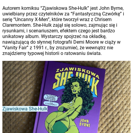
Autorem komiksu “Zjawiskowa She-Hulk” jest John Byrne,
uwielbiany przez czytelników za “Fantastyczną Czwórkę” i
serię “Uncanny X-Men”, które tworzył wraz z Chrisem
Claremontem. She-Hulk zajął się solowo, zajmując się i
rysunkami, i scenariuszem, efektem czego jest bardzo
unikatowy album. Wystarczy spojrzeć na okładkę,
nawiązującą do słynnej fotografii Demi Moore w ciąży w
“Vanity Fair” z 1991 r., by zrozumieć, że wewnątrz nie
znajdziemy typowej historii o ratowaniu świata.
Zjawiskowa She-Hulk