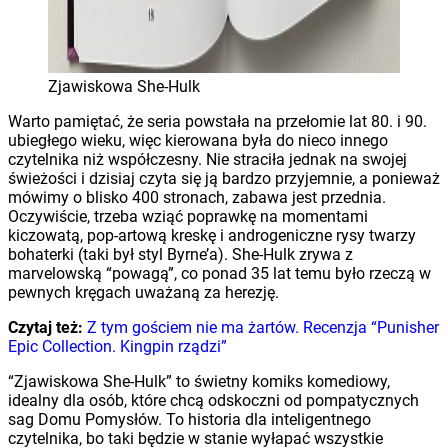
Zjawiskowa She-Hulk
Warto pamiętać, że seria powstała na przełomie lat 80. i 90.
ubiegłego wieku, więc kierowana była do nieco innego
czytelnika niż współczesny. Nie straciła jednak na swojej
świeżości i dzisiaj czyta się ją bardzo przyjemnie, a ponieważ
mówimy o blisko 400 stronach, zabawa jest przednia.
Oczywiście, trzeba wziąć poprawkę na momentami
kiczowatą, pop-artową kreskę i androgeniczne rysy twarzy
bohaterki (taki był styl Byrne’a). She-Hulk zrywa z
marvelowską “powagą”, co ponad 35 lat temu było rzeczą w
pewnych kręgach uważaną za herezję.
Czytaj też:
Z tym gościem nie ma żartów. Recenzja “Punisher
Epic Collection. Kingpin rządzi”
“Zjawiskowa She-Hulk” to świetny komiks komediowy,
idealny dla osób, które chcą odskoczni od pompatycznych
sag Domu Pomysłów. To historia dla inteligentnego
czytelnika, bo taki będzie w stanie wyłapać wszystkie