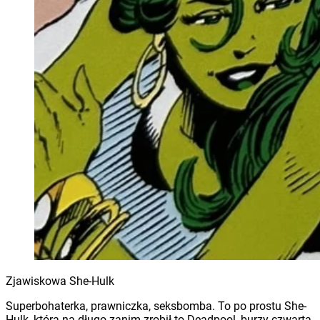
Zjawiskowa She-Hulk
Superbohaterka, prawniczka, seksbomba. To po prostu She-
Hulk, która na długo zanim zrobił to Deadpool, burzy czwartą