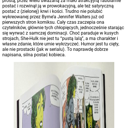
prostą, przez wielu uważaną za mało atrakcyjną fabularnie
postać i rozwinął ją w prowokacyjną, ale też satyryczną
postać z (zielonej) krwi i kości. Trudno nie polubić
wykreowanej przez Byrne’a Jennifer Walters już od
pierwszych stron komiksu. Cały czas zaczepia ona
czytelników, głównie tych chłopięcych, jednocześnie starając
się wyrwać z samczej dominacji. Choć paraduje w kusych
strojach, She-Hulk nie jest tu “pustą lalą”, a ma charakter i
własne zdanie, które umie wykrzyczeć. Humor jest tu cięty,
ale nie prostacki (jak w serialu). To naprawdę dobrze
napisana, silna postać kobieca.