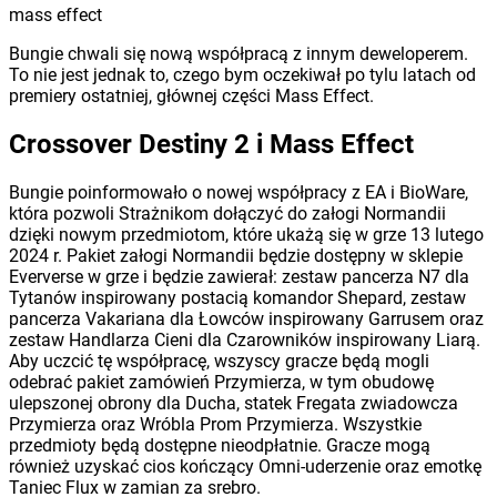
mass effect
Bungie chwali się nową współpracą z innym deweloperem.
To nie jest jednak to, czego bym oczekiwał po tylu latach od
premiery ostatniej, głównej części Mass Effect.
Crossover Destiny 2 i Mass Effect
Bungie poinformowało o nowej współpracy z EA i BioWare,
która pozwoli Strażnikom dołączyć do załogi Normandii
dzięki nowym przedmiotom, które ukażą się w grze 13 lutego
2024 r. Pakiet załogi Normandii będzie dostępny w sklepie
Eververse w grze i będzie zawierał: zestaw pancerza N7 dla
Tytanów inspirowany postacią komandor Shepard, zestaw
pancerza Vakariana dla Łowców inspirowany Garrusem oraz
zestaw Handlarza Cieni dla Czarowników inspirowany Liarą.
Aby uczcić tę współpracę, wszyscy gracze będą mogli
odebrać pakiet zamówień Przymierza, w tym obudowę
ulepszonej obrony dla Ducha, statek Fregata zwiadowcza
Przymierza oraz Wróbla Prom Przymierza. Wszystkie
przedmioty będą dostępne nieodpłatnie. Gracze mogą
również uzyskać cios kończący Omni-uderzenie oraz emotkę
Taniec Flux w zamian za srebro.