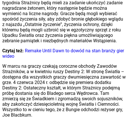
tygodnia Strażnicy będą mieli za zadanie ukończyć zadanie
nagradzane żetonem, który następnie będzie można
wymienić na liczne nagrody. Gracze będą mogli wybierać
spośród życzenia siły, aby zdobyć bronie głębokiego wglądu
z najazdu „Ostatnie życzenie”, życzenia ochrony, dzięki
któremu będą mogli uzbroić się w egzotyczny sprzęt z roku
Upadku Światła oraz życzenia piękna umożliwiającego
zebranie pamiątek i niezbędnych materiałów Wstąpienia.
Czytaj też:
Remake Until Dawn to dowód na stan branży gier
wideo
W marcu na graczy czekają coroczne obchody Zawodów
Strażników, a w kwietniu ruszy Destiny 2: W stronę Światła –
dostępna dla wszystkich graczy dwumiesięczna zawartość w
grze. 4 czerwca 2024 r. odbędzie się premiera dodatku
Destiny 2: Ostateczny kształt, w którym Strażnicy podejmą
próbę dostania się do Bladego serca Wędrowca. Tam
zmierzą się ze Świadkiem i zgromadzą swoich sojuszników,
aby zakończyć dziesięcioletnią wojnę Światła i Ciemności.
Wszystko to w cieniu tego, że z Bungie odchodzi reżyser gry,
Joe Blacbkurn.