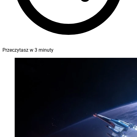
Przeczytasz w
3
minuty