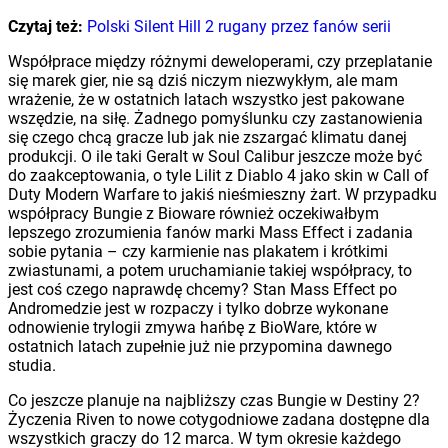
Czytaj też:
Polski Silent Hill 2 rugany przez fanów serii
Współprace między różnymi deweloperami, czy przeplatanie
się marek gier, nie są dziś niczym niezwykłym, ale mam
wrażenie, że w ostatnich latach wszystko jest pakowane
wszędzie, na siłę. Żadnego pomyślunku czy zastanowienia
się czego chcą gracze lub jak nie zszargać klimatu danej
produkcji. O ile taki Geralt w Soul Calibur jeszcze może być
do zaakceptowania, o tyle Lilit z Diablo 4 jako skin w Call of
Duty Modern Warfare to jakiś nieśmieszny żart. W przypadku
współpracy Bungie z Bioware również oczekiwałbym
lepszego zrozumienia fanów marki Mass Effect i zadania
sobie pytania – czy karmienie nas plakatem i krótkimi
zwiastunami, a potem uruchamianie takiej współpracy, to
jest coś czego naprawdę chcemy? Stan Mass Effect po
Andromedzie jest w rozpaczy i tylko dobrze wykonane
odnowienie trylogii zmywa hańbę z BioWare, które w
ostatnich latach zupełnie już nie przypomina dawnego
studia.
Co jeszcze planuje na najbliższy czas Bungie w Destiny 2?
Życzenia Riven to nowe cotygodniowe zadana dostępne dla
wszystkich graczy do 12 marca. W tym okresie każdego