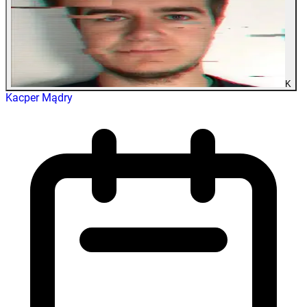
K
Kacper Mądry