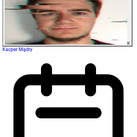
K
Kacper Mądry