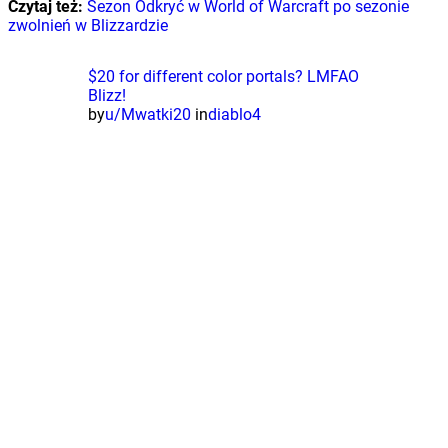
Czytaj też:
Sezon Odkryć w World of Warcraft po sezonie
zwolnień w Blizzardzie
$20 for different color portals? LMFAO
Blizz!
by
u/Mwatki20
in
diablo4