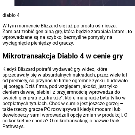
diablo 4
W tym momencie Blizzard się już po prostu ośmiesza.
Zamiast zrobić genialną grę, która będzie zarabiała latami, to
wprowadzane są na szybko, bezmyślne pomysły na
wyciągnięcie pieniędzy od graczy.
Mikrotransakcja Diablo 4 w cenie gry
Kiedyś Blizzard potrafił wydawać gry wideo, które
sprzedawały się w absurdalnych nakładach, przez wiele lat
od premiery, co przynosiło firmie ogromne zyski i budowało
jej potęgę. Dziś firma, pod względem jakości, jest tylko
cieniem dawnej siebie i z przyjemnością wprowadza do
swoich gier płatne „atrakcje”, które mają rację bytu tylko w
bezpłatnych tytułach. Choć w sumie jest jeszcze gorzej –
takie rzeczy gracze PC rozwiązywali kiedyś modami lub
deweloperzy sami wprowadzali opcję zmian w produkcji. O
co konkretnie chodzi? O mikrotransakcję o nazwie Dark
Pathways.