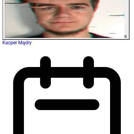
K
Kacper Mądry