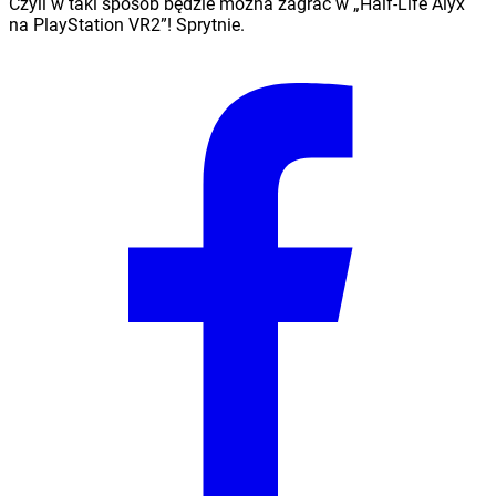
Czyli w taki sposób będzie można zagrać w „Half-Life Alyx
na PlayStation VR2”! Sprytnie.