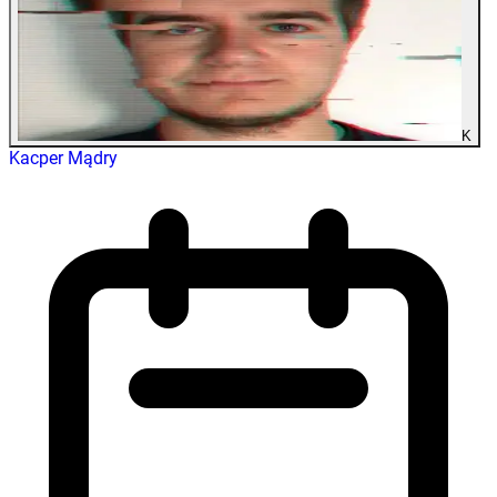
K
Kacper Mądry