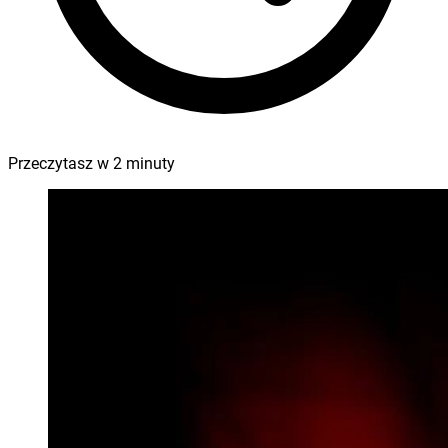
Przeczytasz w
2
minuty