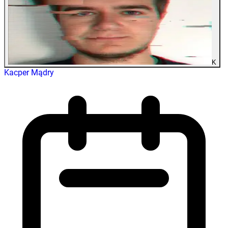
K
Kacper Mądry