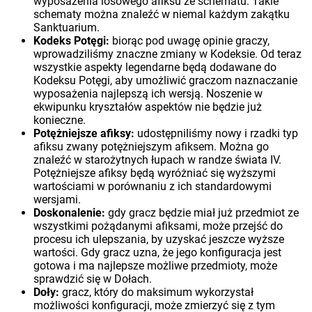
wyposażenia losowego afiksu ze schematu. Takie
schematy można znaleźć w niemal każdym zakątku
Sanktuarium.
Kodeks Potęgi:
biorąc pod uwagę opinie graczy,
wprowadziliśmy znaczne zmiany w Kodeksie. Od teraz
wszystkie aspekty legendarne będą dodawane do
Kodeksu Potęgi, aby umożliwić graczom naznaczanie
wyposażenia najlepszą ich wersją. Noszenie w
ekwipunku kryształów aspektów nie będzie już
konieczne.
Potężniejsze afiksy:
udostępniliśmy nowy i rzadki typ
afiksu zwany potężniejszym afiksem. Można go
znaleźć w starożytnych łupach w randze świata IV.
Potężniejsze afiksy będą wyróżniać się wyższymi
wartościami w porównaniu z ich standardowymi
wersjami.
Doskonalenie:
gdy gracz będzie miał już przedmiot ze
wszystkimi pożądanymi afiksami, może przejść do
procesu ich ulepszania, by uzyskać jeszcze wyższe
wartości. Gdy gracz uzna, że jego konfiguracja jest
gotowa i ma najlepsze możliwe przedmioty, może
sprawdzić się w Dołach.
Doły:
gracz, który do maksimum wykorzystał
możliwości konfiguracji, może zmierzyć się z tym