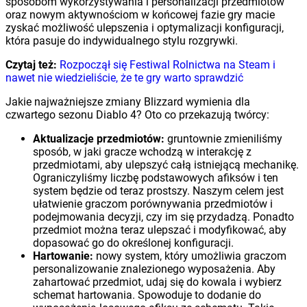
sposobom wykorzystywania i personalizacji przedmiotów
oraz nowym aktywnościom w końcowej fazie gry macie
zyskać możliwość ulepszenia i optymalizacji konfiguracji,
która pasuje do indywidualnego stylu rozgrywki.
Czytaj też:
Rozpoczął się Festiwal Rolnictwa na Steam i
nawet nie wiedzieliście, że te gry warto sprawdzić
Jakie najważniejsze zmiany Blizzard wymienia dla
czwartego sezonu Diablo 4? Oto co przekazują twórcy:
Aktualizacje przedmiotów:
gruntownie zmieniliśmy
sposób, w jaki gracze wchodzą w interakcję z
przedmiotami, aby ulepszyć całą istniejącą mechanikę.
Ograniczyliśmy liczbę podstawowych afiksów i ten
system będzie od teraz prostszy. Naszym celem jest
ułatwienie graczom porównywania przedmiotów i
podejmowania decyzji, czy im się przydadzą. Ponadto
przedmiot można teraz ulepszać i modyfikować, aby
dopasować go do określonej konfiguracji.
Hartowanie:
nowy system, który umożliwia graczom
personalizowanie znalezionego wyposażenia. Aby
zahartować przedmiot, udaj się do kowala i wybierz
schemat hartowania. Spowoduje to dodanie do