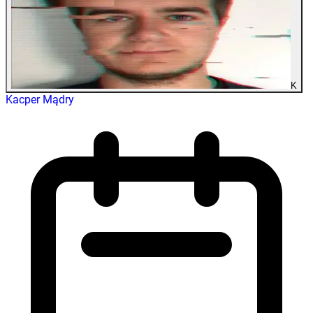
K
Kacper Mądry