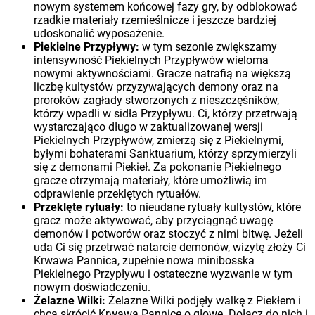
nowym systemem końcowej fazy gry, by odblokować
rzadkie materiały rzemieślnicze i jeszcze bardziej
udoskonalić wyposażenie.
Piekielne Przypływy:
w tym sezonie zwiększamy
intensywność Piekielnych Przypływów wieloma
nowymi aktywnościami. Gracze natrafią na większą
liczbę kultystów przyzywających demony oraz na
proroków zagłady stworzonych z nieszczęśników,
którzy wpadli w sidła Przypływu. Ci, którzy przetrwają
wystarczająco długo w zaktualizowanej wersji
Piekielnych Przypływów, zmierzą się z Piekielnymi,
byłymi bohaterami Sanktuarium, którzy sprzymierzyli
się z demonami Piekieł. Za pokonanie Piekielnego
gracze otrzymają materiały, które umożliwią im
odprawienie przeklętych rytuałów.
Przeklęte rytuały:
to nieudane rytuały kultystów, które
gracz może aktywować, aby przyciągnąć uwagę
demonów i potworów oraz stoczyć z nimi bitwę. Jeżeli
uda Ci się przetrwać natarcie demonów, wizytę złoży Ci
Krwawa Pannica, zupełnie nowa minibosska
Piekielnego Przypływu i ostateczne wyzwanie w tym
nowym doświadczeniu.
Żelazne Wilki:
Żelazne Wilki podjęły walkę z Piekłem i
chcą skrócić Krwawą Pannicę o głowę. Dołącz do nich i