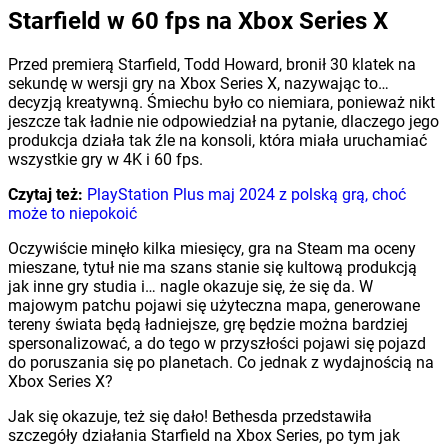
Starfield w 60 fps na Xbox Series X
Przed premierą Starfield, Todd Howard, bronił 30 klatek na
sekundę w wersji gry na Xbox Series X, nazywając to…
decyzją kreatywną. Śmiechu było co niemiara, ponieważ nikt
jeszcze tak ładnie nie odpowiedział na pytanie, dlaczego jego
produkcja działa tak źle na konsoli, która miała uruchamiać
wszystkie gry w 4K i 60 fps.
Czytaj też:
PlayStation Plus maj 2024 z polską grą, choć
może to niepokoić
Oczywiście minęło kilka miesięcy, gra na Steam ma oceny
mieszane, tytuł nie ma szans stanie się kultową produkcją
jak inne gry studia i… nagle okazuje się, że się da. W
majowym patchu pojawi się użyteczna mapa, generowane
tereny świata będą ładniejsze, grę będzie można bardziej
spersonalizować, a do tego w przyszłości pojawi się pojazd
do poruszania się po planetach. Co jednak z wydajnością na
Xbox Series X?
Jak się okazuje, też się dało! Bethesda przedstawiła
szczegóły działania Starfield na Xbox Series, po tym jak