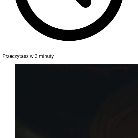
Przeczytasz w
3
minuty