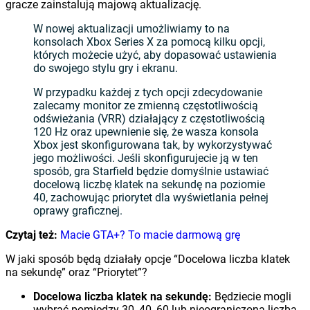
gracze zainstalują majową aktualizację.
W nowej aktualizacji umożliwiamy to na
konsolach Xbox Series X za pomocą kilku opcji,
których możecie użyć, aby dopasować ustawienia
do swojego stylu gry i ekranu.
W przypadku każdej z tych opcji zdecydowanie
zalecamy monitor ze zmienną częstotliwością
odświeżania (VRR) działający z częstotliwością
120 Hz oraz upewnienie się, że wasza konsola
Xbox jest skonfigurowana tak, by wykorzystywać
jego możliwości. Jeśli skonfigurujecie ją w ten
sposób, gra Starfield będzie domyślnie ustawiać
docelową liczbę klatek na sekundę na poziomie
40, zachowując priorytet dla wyświetlania pełnej
oprawy graficznej.
Czytaj też:
Macie GTA+? To macie darmową grę
W jaki sposób będą działały opcje “Docelowa liczba klatek
na sekundę” oraz “Priorytet”?
Docelowa liczba klatek na sekundę:
Będziecie mogli
wybrać pomiędzy 30, 40, 60 lub nieograniczoną liczbą