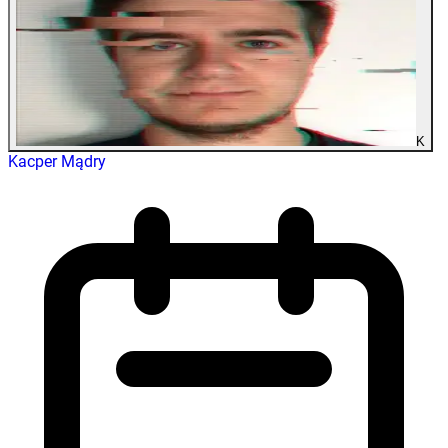
K
Kacper Mądry