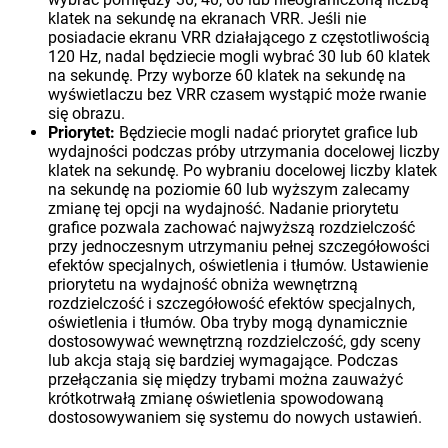
klatek na sekundę na ekranach VRR. Jeśli nie
posiadacie ekranu VRR działającego z częstotliwością
120 Hz, nadal będziecie mogli wybrać 30 lub 60 klatek
na sekundę. Przy wyborze 60 klatek na sekundę na
wyświetlaczu bez VRR czasem wystąpić może rwanie
się obrazu.
Priorytet:
Będziecie mogli nadać priorytet grafice lub
wydajności podczas próby utrzymania docelowej liczby
klatek na sekundę. Po wybraniu docelowej liczby klatek
na sekundę na poziomie 60 lub wyższym zalecamy
zmianę tej opcji na wydajność. Nadanie priorytetu
grafice pozwala zachować najwyższą rozdzielczość
przy jednoczesnym utrzymaniu pełnej szczegółowości
efektów specjalnych, oświetlenia i tłumów. Ustawienie
priorytetu na wydajność obniża wewnętrzną
rozdzielczość i szczegółowość efektów specjalnych,
oświetlenia i tłumów. Oba tryby mogą dynamicznie
dostosowywać wewnętrzną rozdzielczość, gdy sceny
lub akcja stają się bardziej wymagające. Podczas
przełączania się między trybami można zauważyć
krótkotrwałą zmianę oświetlenia spowodowaną
dostosowywaniem się systemu do nowych ustawień.