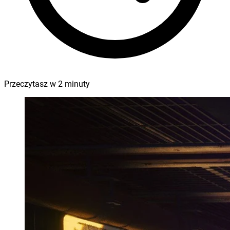
Przeczytasz w
2
minuty