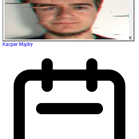
K
Kacper Mądry