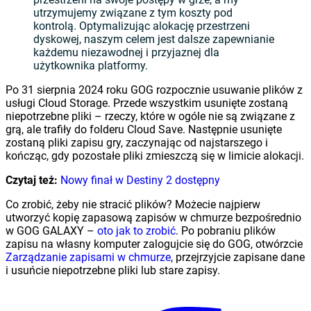
utrzymujemy związane z tym koszty pod
kontrolą. Optymalizując alokację przestrzeni
dyskowej, naszym celem jest dalsze zapewnianie
każdemu niezawodnej i przyjaznej dla
użytkownika platformy.
Po 31 sierpnia 2024 roku GOG rozpocznie usuwanie plików z
usługi Cloud Storage. Przede wszystkim usunięte zostaną
niepotrzebne pliki – rzeczy, które w ogóle nie są związane z
grą, ale trafiły do ​​folderu Cloud Save. Następnie usunięte
zostaną pliki zapisu gry, zaczynając od najstarszego i
kończąc, gdy pozostałe pliki zmieszczą się w limicie alokacji.
Czytaj też:
Nowy finał w Destiny 2 dostępny
Co zrobić, żeby nie stracić plików? Możecie najpierw
utworzyć kopię zapasową zapisów w chmurze bezpośrednio
w GOG GALAXY –
oto jak to zrobić
. Po pobraniu plików
zapisu na własny komputer zalogujcie się do GOG, otwórzcie
Zarządzanie zapisami w chmurze
, przejrzyjcie zapisane dane
i usuńcie niepotrzebne pliki lub stare zapisy.