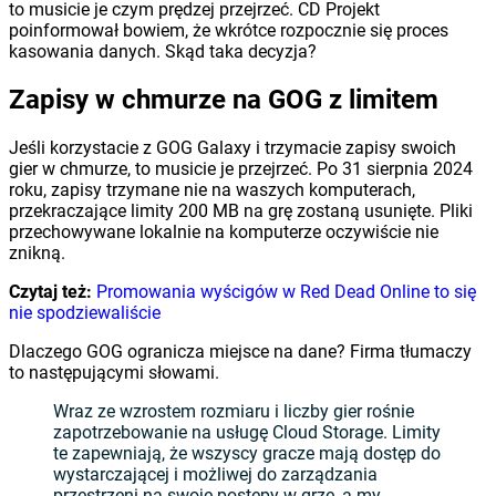
to musicie je czym prędzej przejrzeć. CD Projekt
poinformował bowiem, że wkrótce rozpocznie się proces
kasowania danych. Skąd taka decyzja?
Zapisy w chmurze na GOG z limitem
Jeśli korzystacie z GOG Galaxy i trzymacie zapisy swoich
gier w chmurze, to musicie je przejrzeć. Po 31 sierpnia 2024
roku, zapisy trzymane nie na waszych komputerach,
przekraczające limity 200 MB na grę zostaną usunięte. Pliki
przechowywane lokalnie na komputerze oczywiście nie
znikną.
Czytaj też:
Promowania wyścigów w Red Dead Online to się
nie spodziewaliście
Dlaczego GOG ogranicza miejsce na dane? Firma tłumaczy
to następującymi słowami.
Wraz ze wzrostem rozmiaru i liczby gier rośnie
zapotrzebowanie na usługę Cloud Storage. Limity
te zapewniają, że wszyscy gracze mają dostęp do
wystarczającej i możliwej do zarządzania
przestrzeni na swoje postępy w grze, a my