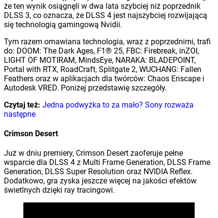
że ten wynik osiągnęli w dwa lata szybciej niż poprzednik
DLSS 3, co oznacza, że DLSS 4 jest najszybciej rozwijającą
się technologią gamingową Nvidii.
Tym razem omawiana technologia, wraz z poprzednimi, trafi
do: DOOM: The Dark Ages, F1® 25, FBC: Firebreak, inZOI,
LIGHT OF MOTIRAM, MindsEye, NARAKA: BLADEPOINT,
Portal with RTX, RoadCraft, Splitgate 2, WUCHANG: Fallen
Feathers oraz w aplikacjach dla twórców: Chaos Enscape i
Autodesk VRED. Poniżej przedstawię szczegóły.
Czytaj też:
Jedna podwyżka to za mało? Sony rozważa
następne
Crimson Desert
Już w dniu premiery, Crimson Desert zaoferuje pełne
wsparcie dla DLSS 4 z Multi Frame Generation, DLSS Frame
Generation, DLSS Super Resolution oraz NVIDIA Reflex.
Dodatkowo, gra zyska jeszcze więcej na jakości efektów
świetlnych dzięki ray tracingowi.