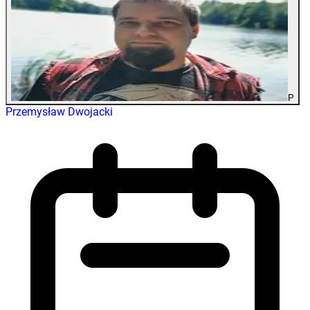
P
Przemysław Dwojacki