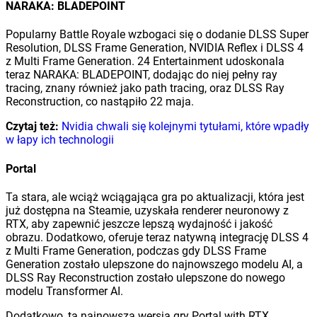
NARAKA: BLADEPOINT
Popularny Battle Royale wzbogaci się o dodanie DLSS Super
Resolution, DLSS Frame Generation, NVIDIA Reflex i DLSS 4
z Multi Frame Generation. 24 Entertainment udoskonala
teraz NARAKA: BLADEPOINT, dodając do niej pełny ray
tracing, znany również jako path tracing, oraz DLSS Ray
Reconstruction, co nastąpiło 22 maja.
Czytaj też:
Nvidia chwali się kolejnymi tytułami, które wpadły
w łapy ich technologii
Portal
Ta stara, ale wciąż wciągająca gra po aktualizacji, która jest
już dostępna na Steamie, uzyskała renderer neuronowy z
RTX, aby zapewnić jeszcze lepszą wydajność i jakość
obrazu. Dodatkowo, oferuje teraz natywną integrację DLSS 4
z Multi Frame Generation, podczas gdy DLSS Frame
Generation zostało ulepszone do najnowszego modelu AI, a
DLSS Ray Reconstruction zostało ulepszone do nowego
modelu Transformer AI.
Dodatkowo, ta najnowsza wersja gry Portal with RTX