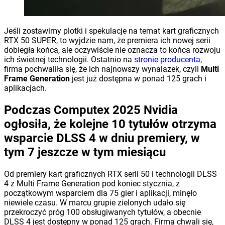
Jeśli zostawimy plotki i spekulacje na temat kart graficznych
RTX 50 SUPER, to wyjdzie nam, że premiera ich nowej serii
dobiegła końca, ale oczywiście nie oznacza to końca rozwoju
ich świetnej technologii. Ostatnio na
stronie producenta
,
firma pochwaliła się, że ich najnowszy wynalazek, czyli
Multi
Frame Generation
jest już dostępna w ponad 125 grach i
aplikacjach.
Podczas Computex 2025 Nvidia
ogłosiła, że kolejne 10 tytułów otrzyma
wsparcie DLSS 4 w dniu premiery, w
tym 7 jeszcze w tym miesiącu
Od premiery kart graficznych RTX serii 50 i technologii DLSS
4 z Multi Frame Generation pod koniec stycznia, z
początkowym wsparciem dla 75 gier i aplikacji, minęło
niewiele czasu. W marcu grupie zielonych udało się
przekroczyć próg 100 obsługiwanych tytułów, a obecnie
DLSS 4 jest dostępny w ponad 125 grach. Firma chwali się,