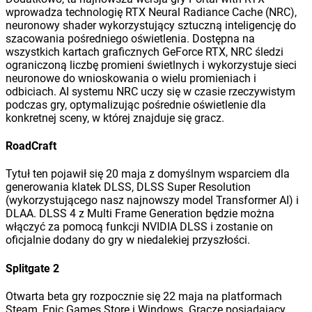
wprowadza technologię RTX Neural Radiance Cache (NRC),
neuronowy shader wykorzystujący sztuczną inteligencję do
szacowania pośredniego oświetlenia. Dostępna na
wszystkich kartach graficznych GeForce RTX, NRC śledzi
ograniczoną liczbę promieni świetlnych i wykorzystuje sieci
neuronowe do wnioskowania o wielu promieniach i
odbiciach. AI systemu NRC uczy się w czasie rzeczywistym
podczas gry, optymalizując pośrednie oświetlenie dla
konkretnej sceny, w której znajduje się gracz.
RoadCraft
Tytuł ten pojawił się 20 maja z domyślnym wsparciem dla
generowania klatek DLSS, DLSS Super Resolution
(wykorzystującego nasz najnowszy model Transformer AI) i
DLAA. DLSS 4 z Multi Frame Generation będzie można
włączyć za pomocą funkcji NVIDIA DLSS i zostanie on
oficjalnie dodany do gry w niedalekiej przyszłości.
Splitgate 2
Otwarta beta gry rozpocznie się 22 maja na platformach
Steam, Epic Games Store i Windows. Gracze posiadający