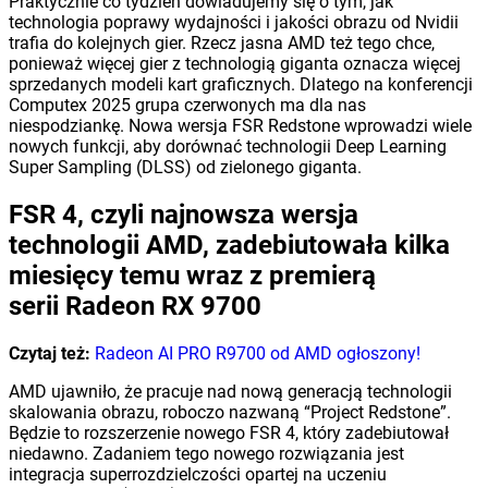
Praktycznie co tydzień dowiadujemy się o tym, jak
technologia poprawy wydajności i jakości obrazu od Nvidii
trafia do kolejnych gier. Rzecz jasna AMD też tego chce,
ponieważ więcej gier z technologią giganta oznacza więcej
sprzedanych modeli kart graficznych. Dlatego na konferencji
Computex 2025 grupa czerwonych ma dla nas
niespodziankę. Nowa wersja FSR Redstone wprowadzi wiele
nowych funkcji, aby dorównać technologii Deep Learning
Super Sampling (DLSS) od zielonego giganta.
FSR 4, czyli najnowsza wersja
technologii AMD, zadebiutowała kilka
miesięcy temu wraz z premierą
serii Radeon RX 9700
Czytaj też:
Radeon AI PRO R9700 od AMD ogłoszony!
AMD ujawniło, że pracuje nad nową generacją technologii
skalowania obrazu, roboczo nazwaną “Project Redstone”.
Będzie to rozszerzenie nowego FSR 4, który zadebiutował
niedawno. Zadaniem tego nowego rozwiązania jest
integracja superrozdzielczości opartej na uczeniu