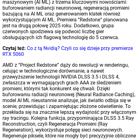
maszynowym (AI ML) z trzema kluczowymi nowościami:
buforowaniem radiancji neuronowej, regeneracją promieni
bazującą na AI ML oraz generowaniem klatek również
wykorzystującym AI ML. Premiera “Redstone” planowana
jest na drugą połowę 2025 roku. Dodatkowo, grupa
czerwonych spodziewa się podwoić liczbę gier
obsługujących ich flagową technologię do 5 czerwca.
Czytaj też:
Co z tą Nvidią? Czyli co się dzieje przy premierze
RTX 5060
AMD z “Project Redstone” dąży do rewolucji w renderingu,
celując w technologiczne dorównanie, a nawet
przewyższenie technologii NVIDIA DLSS 3.5 i DLSS 4,
zwłaszcza w wymagających grach AAA ze śledzeniem
promieni, którymi tak konkurent się chwali. Dzięki
buforowaniu radiacji neuronowej (Neural Radiance Caching),
model AI ML nieustannie analizuje, jak światło odbija się w
scenie, przewidując i zapamiętując złożone oświetlenie. To
przekłada się na znacznie lepszą wydajność przy włączonym
ray tracingu. Kolejna funkcja, przypominająca DLSS 3.5 Ray
Reconstruction, czyli Regeneracja Promieni (Ray
Regeneration), wykorzystuje potęgę sieci neuronowych.
Regeneruje piksele, które nie mogły być precyzyjnie obliczone