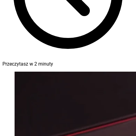
Przeczytasz w
2
minuty