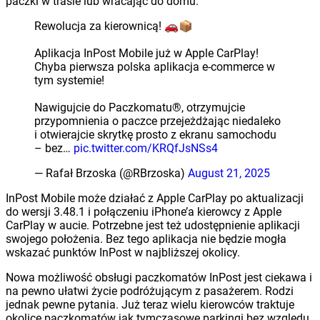
paczki w trasie lub wracając do domu.
Rewolucja za kierownicą! 🚗📦
Aplikacja InPost Mobile już w Apple CarPlay!
Chyba pierwsza polska aplikacja e-commerce w
tym systemie!
Nawigujcie do Paczkomatu®, otrzymujcie
przypomnienia o paczce przejeżdżając niedaleko
i otwierajcie skrytkę prosto z ekranu samochodu
– bez…
pic.twitter.com/KRQfJsNSs4
— Rafał Brzoska (@RBrzoska)
August 21, 2025
InPost Mobile może działać z Apple CarPlay po aktualizacji
do wersji 3.48.1 i połączeniu iPhone’a kierowcy z Apple
CarPlay w aucie. Potrzebne jest też udostępnienie aplikacji
swojego położenia. Bez tego aplikacja nie będzie mogła
wskazać punktów InPost w najbliższej okolicy.
Nowa możliwość obsługi paczkomatów InPost jest ciekawa i
na pewno ułatwi życie podróżującym z pasażerem. Rodzi
jednak pewne pytania. Już teraz wielu kierowców traktuje
okolicę paczkomatów jak tymczasowe parkingi bez względu