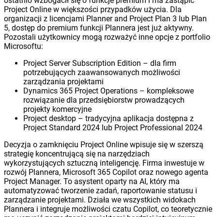
ostatnio wzbogacił się o funkcje premium i ma zastąpić
Project Online w większości przypadków użycia. Dla
organizacji z licencjami Planner and Project Plan 3 lub Plan
5, dostęp do premium funkcji Plannera jest już aktywny.
Pozostali użytkownicy mogą rozważyć inne opcje z portfolio
Microsoftu:
Project Server Subscription Edition – dla firm
potrzebujących zaawansowanych możliwości
zarządzania projektami
Dynamics 365 Project Operations – kompleksowe
rozwiązanie dla przedsiębiorstw prowadzących
projekty komercyjne
Project desktop – tradycyjna aplikacja dostępna z
Project Standard 2024 lub Project Professional 2024
Decyzja o zamknięciu Project Online wpisuje się w szerszą
strategię koncentrującą się na narzędziach
wykorzystujących sztuczną inteligencję. Firma inwestuje w
rozwój Plannera, Microsoft 365 Copilot oraz nowego agenta
Project Manager. To asystent oparty na AI, który ma
automatyzować tworzenie zadań, raportowanie statusu i
zarządzanie projektami. Działa we wszystkich widokach
Plannera i integruje możliwości czatu Copilot, co teoretycznie