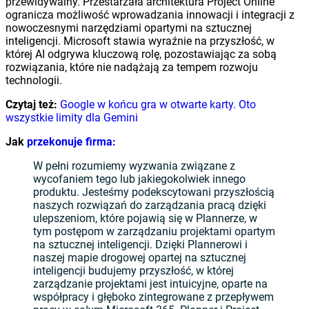
przewidywalny. Przestarzała architektura Project Online
ogranicza możliwość wprowadzania innowacji i integracji z
nowoczesnymi narzędziami opartymi na sztucznej
inteligencji. Microsoft stawia wyraźnie na przyszłość, w
której AI odgrywa kluczową rolę, pozostawiając za sobą
rozwiązania, które nie nadążają za tempem rozwoju
technologii.
Czytaj też:
Google w końcu gra w otwarte karty. Oto
wszystkie limity dla Gemini
Jak
przekonuje firma:
W pełni rozumiemy wyzwania związane z
wycofaniem tego lub jakiegokolwiek innego
produktu. Jesteśmy podekscytowani przyszłością
naszych rozwiązań do zarządzania pracą dzięki
ulepszeniom, które pojawią się w Plannerze, w
tym postępom w zarządzaniu projektami opartym
na sztucznej inteligencji. Dzięki Plannerowi i
naszej mapie drogowej opartej na sztucznej
inteligencji budujemy przyszłość, w której
zarządzanie projektami jest intuicyjne, oparte na
współpracy i głęboko zintegrowane z przepływem