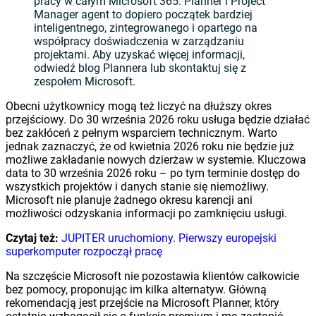
pracy w całym Microsoft 365. Planner i Project
Manager agent to dopiero początek bardziej
inteligentnego, zintegrowanego i opartego na
współpracy doświadczenia w zarządzaniu
projektami. Aby uzyskać więcej informacji,
odwiedź blog Plannera lub skontaktuj się z
zespołem Microsoft.
Obecni użytkownicy mogą też liczyć na dłuższy okres
przejściowy. Do 30 września 2026 roku usługa będzie działać
bez zakłóceń z pełnym wsparciem technicznym. Warto
jednak zaznaczyć, że od kwietnia 2026 roku nie będzie już
możliwe zakładanie nowych dzierżaw w systemie. Kluczowa
data to 30 września 2026 roku – po tym terminie dostęp do
wszystkich projektów i danych stanie się niemożliwy.
Microsoft nie planuje żadnego okresu karencji ani
możliwości odzyskania informacji po zamknięciu usługi.
Czytaj też:
JUPITER uruchomiony. Pierwszy europejski
superkomputer rozpoczął pracę
Na szczęście Microsoft nie pozostawia klientów całkowicie
bez pomocy, proponując im kilka alternatyw. Główną
rekomendacją jest przejście na Microsoft Planner, który