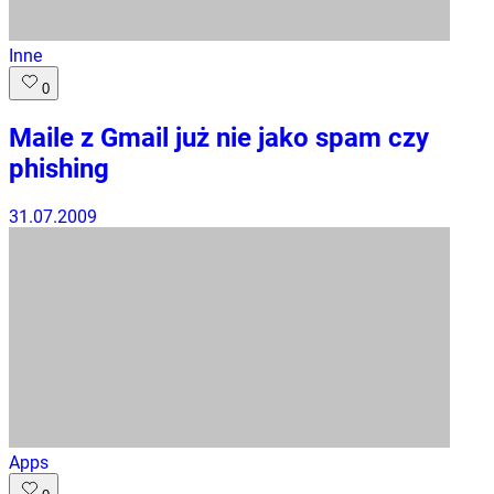
Inne
0
Maile z Gmail już nie jako spam czy
phishing
31.07.2009
Apps