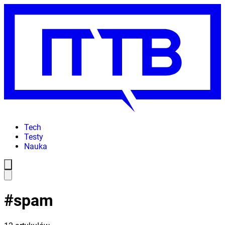
Tech
Testy
Nauka
#
spam