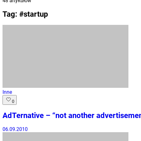
48
artykułów
Tag: #
startup
Inne
0
AdTernative – “not another advertisemen
06.09.2010