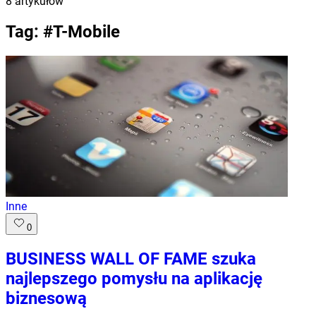
8
artykułów
Tag: #
T-Mobile
Inne
0
BUSINESS WALL OF FAME szuka
najlepszego pomysłu na aplikację
biznesową