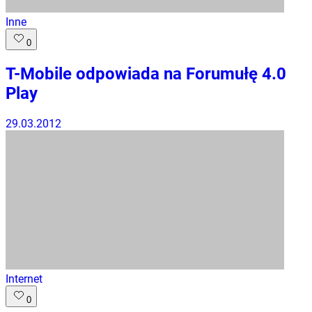
Inne
0
T-Mobile odpowiada na Forumułę 4.0
Play
29.03.2012
Internet
0