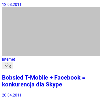
12.08.2011
Internet
0
Bobsled T-Mobile + Facebook =
konkurencja dla Skype
20.04.2011