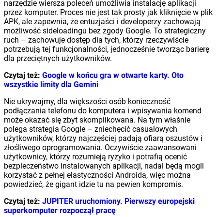
narzędzie wiersza poleceń umożliwia instalację aplikacji
przez komputer. Proces nie jest tak prosty jak kliknięcie w plik
APK, ale zapewnia, że entuzjaści i developerzy zachowają
możliwość sideloadingu bez zgody Google. To strategiczny
ruch – zachowuje dostęp dla tych, którzy rzeczywiście
potrzebują tej funkcjonalności, jednocześnie tworząc barierę
dla przeciętnych użytkowników.
Czytaj też:
Google w końcu gra w otwarte karty. Oto
wszystkie limity dla Gemini
Nie ukrywajmy, dla większości osób konieczność
podłączania telefonu do komputera i wpisywania komend
może okazać się zbyt skomplikowana. Na tym właśnie
polega strategia Google – zniechęcić casualowych
użytkowników, którzy najczęściej padają ofiarą oszustów i
złośliwego oprogramowania. Oczywiście zaawansowani
użytkownicy, którzy rozumieją ryzyko i potrafią ocenić
bezpieczeństwo instalowanych aplikacji, nadal będą mogli
korzystać z pełnej elastyczności Androida, więc można
powiedzieć, że gigant idzie tu na pewien kompromis.
Czytaj też:
JUPITER uruchomiony. Pierwszy europejski
superkomputer rozpoczął pracę