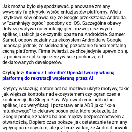
Jak można było się spodziewać, planowane zmiany
wywołały falę krytyki wśród entuzjastów platformy. Wielu
użytkowników obawia się, że Google przekształca Androida
w “zamknięty ogród” podobny do iOS. Szczególne obawy
dotyczą wpływu na emulację gier i rozwój niszowych
aplikacji, takich jak e-czytniki oparte na Androidzie. Sameer
Samat, odpowiedzialny za ekosystem Androida w Google,
uspokaja jednak, że sideloading pozostanie fundamentalną
cechą platformy. Firma twierdzi, że chce jedynie upewnić się,
iż pobierane aplikacje rzeczywiście pochodzą od
deklarowanych developerów.
Czytaj też:
Koniec z LinkedIn? OpenAI tworzy własną
platformę do rekrutacji wspieraną przez AI
Krytycy wskazują natomiast na możliwe ukryte motywy, takie
jak większa kontrola nad ekosystemem czy ograniczenie
konkurencji dla Sklepu Play. Wprowadzenie oddzielnej
aplikacji do weryfikacji i pozostawienie ADB jako “koła
ratunkowego” to ciekawe posunięcie, które pokazuje, że
Google próbuje znaleźć balans między bezpieczeństwem a
otwartością. Dopiero czas pokaże, jak ostatecznie te zmiany
wpłyną na ekosystem, ale już teraz widać, że Android powoli