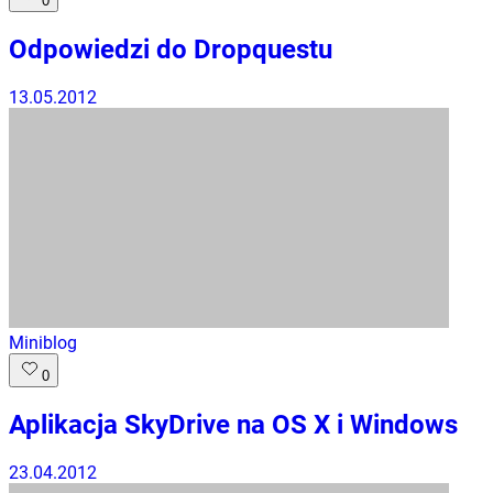
0
Odpowiedzi do Dropquestu
13.05.2012
Miniblog
0
Aplikacja SkyDrive na OS X i Windows
23.04.2012