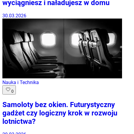
wyciągniesz i naładujesz w domu
30.03.2026
Nauka i Technika
0
Samoloty bez okien. Futurystyczny
gadżet czy logiczny krok w rozwoju
lotnictwa?