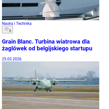
Nauka i Technika
0
Grain Blanc. Turbina wiatrowa dla
żaglówek od belgijskiego startupu
25.03.2026