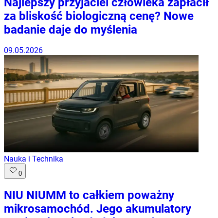
Najlepszy przyjaciel człowieka zapłacił
za bliskość biologiczną cenę? Nowe
badanie daje do myślenia
09.05.2026
Nauka i Technika
0
NIU NIUMM to całkiem poważny
mikrosamochód. Jego akumulatory