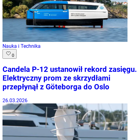
Nauka i Technika
0
Candela P-12 ustanowił rekord zasięgu.
Elektryczny prom ze skrzydłami
przepłynął z Göteborga do Oslo
26.03.2026