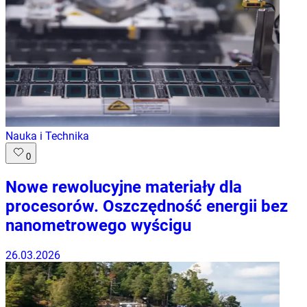
Nauka i Technika
0
Nowe rewolucyjne materiały dla
procesorów. Oszczędność energii bez
nanometrowego wyścigu
26.03.2026