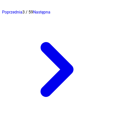
Poprzednia
3
/
59
Następna