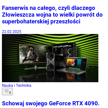
Fanserwis na całego, czyli dlaczego
Złowieszcza wojna to wielki powrót do
superbohaterskiej przeszłości
22.02.2025
Nauka i Technika
0
Schowaj swojego GeForce RTX 4090.