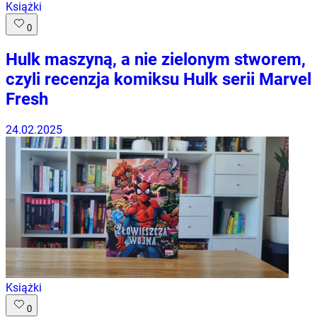
Książki
0
Hulk maszyną, a nie zielonym stworem,
czyli recenzja komiksu Hulk serii Marvel
Fresh
24.02.2025
Książki
0