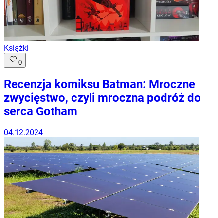
Książki
0
Recenzja komiksu Batman: Mroczne
zwycięstwo, czyli mroczna podróż do
serca Gotham
04.12.2024