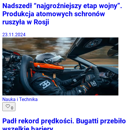
Nadszedł “najgroźniejszy etap wojny”.
Produkcja atomowych schronów
ruszyła w Rosji
23.11.2024
Nauka i Technika
0
Padł rekord prędkości. Bugatti przebiło
wszelkie bariery