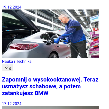
19.12.2024
Nauka i Technika
0
Zapomnij o wysokooktanowej. Teraz
usmażysz schabowe, a potem
zatankujesz BMW
17.12.2024