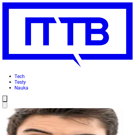
Tech
Testy
Nauka