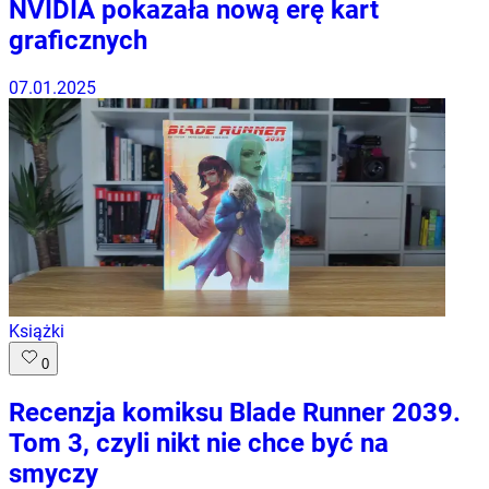
NVIDIA pokazała nową erę kart
graficznych
07.01.2025
Książki
0
Recenzja komiksu Blade Runner 2039.
Tom 3, czyli nikt nie chce być na
smyczy