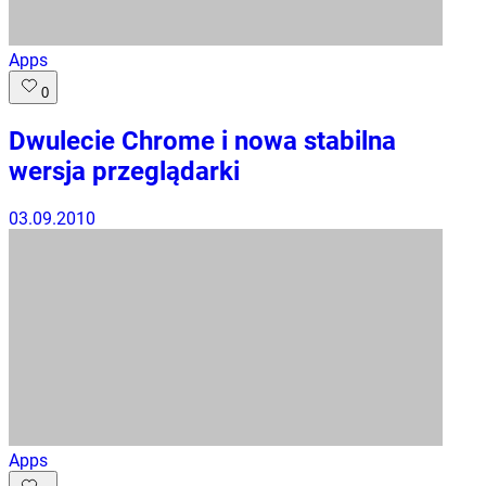
Apps
0
Dwulecie Chrome i nowa stabilna
wersja przeglądarki
03.09.2010
Apps