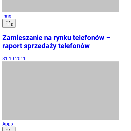
Inne
0
Zamieszanie na rynku telefonów –
raport sprzedaży telefonów
31.10.2011
Apps