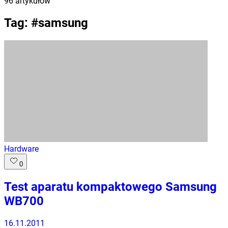
96
artykułów
Tag: #
samsung
Hardware
0
Test aparatu kompaktowego Samsung
WB700
16.11.2011