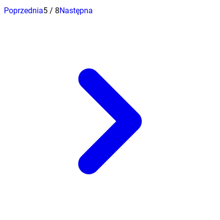
Poprzednia
5
/
8
Następna